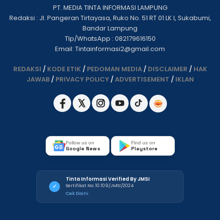
PT. MEDIA TINTA INFORMASI LAMPUNG
Redaksi : Jl. Pangeran Tirtayasa, Ruko No. 51 RT 01 LK I, Sukabumi,
Bandar Lampung
Tlp/WhatsApp : 082179616150
Email: Tintainformasi2@gmail.com
REDAKSI
/
KODE ETIK
/
PEDOMAN MEDIA
/
DISCLAIMER
/
HAK
JAWAB
/
PRIVACY POLICY
/
ADVERTISEMENT
/
IKLAN
Follow us on
Find us on
Google News
Playstore
Tinta Informasi Verified By JMSI
Sertifikat No: 10.109/JMSI/2024
✓
Cek Disini