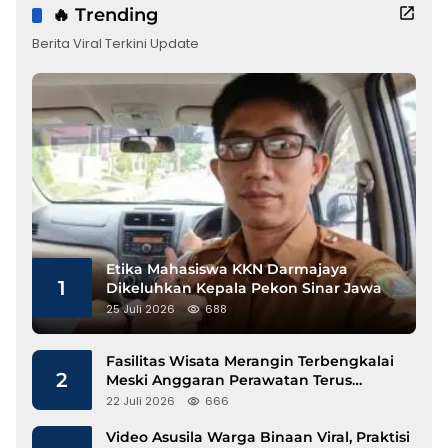
🔥 Trending
Berita Viral Terkini Update
Etika Mahasiswa KKN Darmajaya
1
Dikeluhkan Kepala Pekon Sinar Jawa
25 Juli 2026
688
Fasilitas Wisata Merangin Terbengkalai
2
Meski Anggaran Perawatan Terus
Mengalir
22 Juli 2026
666
Video Asusila Warga Binaan Viral, Praktisi