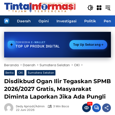
Langsung
ke
konten
Home
Daerah
Opini
Investigasi
Politik
Pendi
TERSEDIA
TOKEN PLN
Top Up Sekarang
TOP UP PRODUK DIGITAL
Beranda
Daerah
Sumatera Selatan
OKI
Berita
OKI
Sumatera Selatan
Disdikbud Ogan Ilir Tegaskan SPMB
2026/2027 Gratis, Masyarakat
Diminta Laporkan Jika Ada Pungli
210
Dedy Apriadi/Admin
3 Min Baca
22 Juni 2026