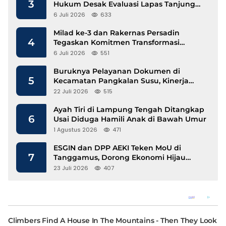
3
Hukum Desak Evaluasi Lapas Tanjung
Raja
6 Juli 2026
633
Milad ke-3 dan Rakernas Persadin
4
Tegaskan Komitmen Transformasi
Advokat Profesional di Era Digital
6 Juli 2026
551
Buruknya Pelayanan Dokumen di
5
Kecamatan Pangkalan Susu, Kinerja
Disdukcapil Langkat Disorot
22 Juli 2026
515
Ayah Tiri di Lampung Tengah Ditangkap
6
Usai Diduga Hamili Anak di Bawah Umur
1 Agustus 2026
471
ESGIN dan DPP AEKI Teken MoU di
7
Tanggamus, Dorong Ekonomi Hijau
Berbasis Kopi dan Perdagangan Karbon
23 Juli 2026
407