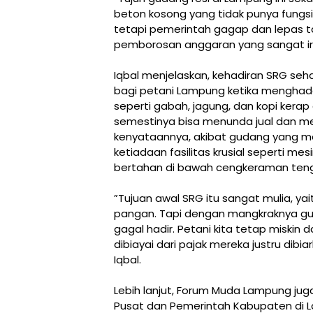
beton kosong yang tidak punya fungsi.
tetapi pemerintah gagap dan lepas ta
pemborosan anggaran yang sangat iron
‎Iqbal menjelaskan, kehadiran SRG seh
bagi petani Lampung ketika menghad
seperti gabah, jagung, dan kopi kerap 
semestinya bisa menunda jual dan me
kenyataannya, akibat gudang yang ma
ketiadaan fasilitas krusial seperti m
bertahan di bawah cengkeraman teng
‎”Tujuan awal SRG itu sangat mulia, yai
pangan. Tapi dengan mangkraknya gud
gagal hadir. Petani kita tetap miskin
dibiayai dari pajak mereka justru dib
Iqbal.
‎Lebih lanjut, Forum Muda Lampung ju
Pusat dan Pemerintah Kabupaten di 