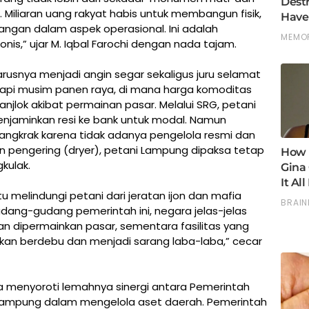
 Miliaran uang rakyat habis untuk membangun fisik,
ngan dalam aspek operasional. Ini adalah
is,” ujar M. Iqbal Farochi dengan nada tajam.
arusnya menjadi angin segar sekaligus juru selamat
api musim panen raya, di mana harga komoditas
anjlok akibat permainan pasar. Melalui SRG, petani
njaminkan resi ke bank untuk modal. Namun
ngkrak karena tidak adanya pengelola resmi dan
esin pengering (dryer), petani Lampung dipaksa tetap
kulak.
tu melindungi petani dari jeratan ijon dan mafia
ang-gudang pemerintah ini, negara jelas-jelas
 dan dipermainkan pasar, sementara fasilitas yang
iarkan berdebu dan menjadi sarang laba-laba,” cecar
ga menyoroti lemahnya sinergi antara Pemerintah
Lampung dalam mengelola aset daerah. Pemerintah