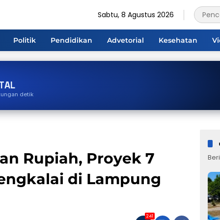
Sabtu, 8 Agustus 2026
Politik
Pendidikan
Advetorial
Kesehatan
V
TAL
tungan detik
an Rupiah, Proyek 7
Beri
engkalai di Lampung
241