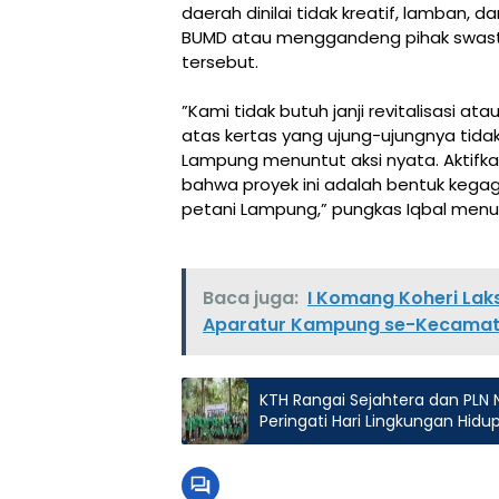
daerah dinilai tidak kreatif, lamban,
BUMD atau menggandeng pihak swast
tersebut.
‎”Kami tidak butuh janji revitalisasi
atas kertas yang ujung-ujungnya tid
Lampung menuntut aksi nyata. Aktifka
bahwa proyek ini adalah bentuk kega
petani Lampung,” pungkas Iqbal men
Baca juga:
I Komang Koheri Lak
Aparatur Kampung se-Kecamata
KTH Rangai Sejahtera dan PLN
Peringati Hari Lingkungan Hidu