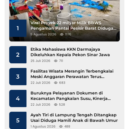
Viral Proyek 22 milyar Milik BBWS
1
Pengaman Pantai Pesisir Barat Diduga
Gunakan Besi Banci
5 Agustus 2026
1176
Etika Mahasiswa KKN Darmajaya
2
Dikeluhkan Kepala Pekon Sinar Jawa
25 Juli 2026
711
Fasilitas Wisata Merangin Terbengkalai
3
Meski Anggaran Perawatan Terus
Mengalir
22 Juli 2026
683
Buruknya Pelayanan Dokumen di
4
Kecamatan Pangkalan Susu, Kinerja
Disdukcapil Langkat Disorot
22 Juli 2026
528
Ayah Tiri di Lampung Tengah Ditangkap
5
Usai Diduga Hamili Anak di Bawah Umur
1 Agustus 2026
488