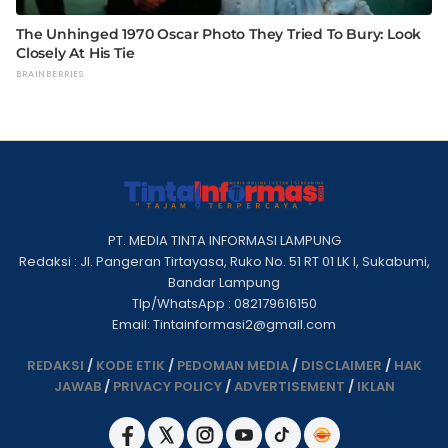
PT. MEDIA TINTA INFORMASI LAMPUNG
Redaksi : Jl. Pangeran Tirtayasa, Ruko No. 51 RT 01 LK I, Sukabumi,
Bandar Lampung
Tlp/WhatsApp : 082179616150
Email: Tintainformasi2@gmail.com
REDAKSI
/
KODE ETIK
/
PEDOMAN MEDIA
/
DISCLAIMER
/
HAK
JAWAB
/
PRIVACY POLICY
/
ADVERTISEMENT
/
IKLAN