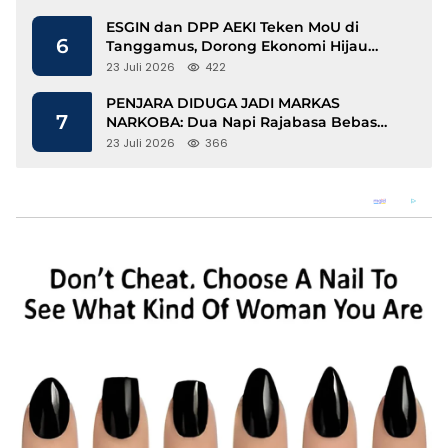
ESGIN dan DPP AEKI Teken MoU di
6
Tanggamus, Dorong Ekonomi Hijau
Berbasis Kopi dan Perdagangan Karbon
23 Juli 2026
422
PENJARA DIDUGA JADI MARKAS
7
NARKOBA: Dua Napi Rajabasa Bebas
Gunakan HP, Muncul Dugaan
23 Juli 2026
366
Keterlibatan Oknum Petugas