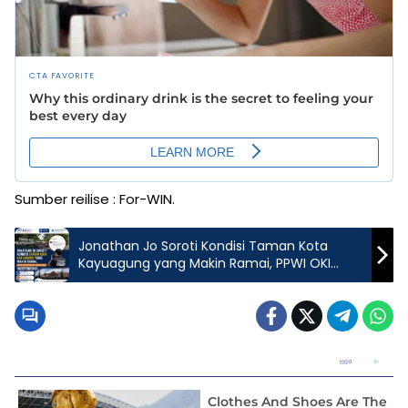
Sumber reilise : For-WIN.
Jonathan Jo Soroti Kondisi Taman Kota
Kayuagung yang Makin Ramai, PPWI OKI
Tegaskan Komitmen Independensi