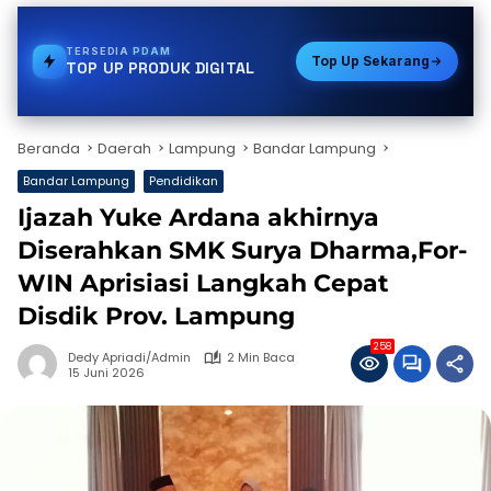
TERSEDIA
PULSA
Top Up Sekarang
TOP UP PRODUK DIGITAL
Beranda
Daerah
Lampung
Bandar Lampung
Bandar Lampung
Pendidikan
Ijazah Yuke Ardana akhirnya
Diserahkan SMK Surya Dharma,For-
WIN Aprisiasi Langkah Cepat
Disdik Prov. Lampung
258
Dedy Apriadi/Admin
2 Min Baca
15 Juni 2026