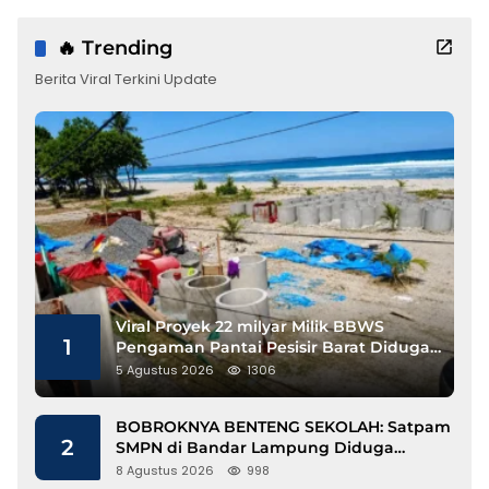
🔥 Trending
Berita Viral Terkini Update
Viral Proyek 22 milyar Milik BBWS
1
Pengaman Pantai Pesisir Barat Diduga
Gunakan Besi Banci
5 Agustus 2026
1306
BOBROKNYA BENTENG SEKOLAH: Satpam
2
SMPN di Bandar Lampung Diduga
Lecehkan Siswi
8 Agustus 2026
998