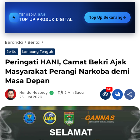
TERSEDIA
PDAM
Top Up Sekarang
TOP UP PRODUK DIGITAL
Beranda
Berita
Berita
Lampung Tengah
Peringati HANI, Camat Bekri Ajak
Masyarakat Perangi Narkoba demi
Masa Depan
242
Nanda Hastedy
2 Min Baca
25 Juni 2026