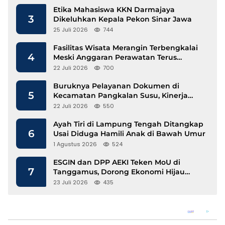
Etika Mahasiswa KKN Darmajaya
3
Dikeluhkan Kepala Pekon Sinar Jawa
25 Juli 2026
744
Fasilitas Wisata Merangin Terbengkalai
4
Meski Anggaran Perawatan Terus
Mengalir
22 Juli 2026
700
Buruknya Pelayanan Dokumen di
5
Kecamatan Pangkalan Susu, Kinerja
Disdukcapil Langkat Disorot
22 Juli 2026
550
Ayah Tiri di Lampung Tengah Ditangkap
6
Usai Diduga Hamili Anak di Bawah Umur
1 Agustus 2026
524
ESGIN dan DPP AEKI Teken MoU di
7
Tanggamus, Dorong Ekonomi Hijau
Berbasis Kopi dan Perdagangan Karbon
23 Juli 2026
435