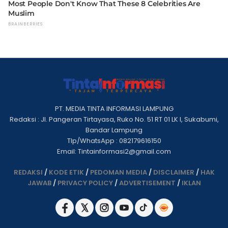
PT. MEDIA TINTA INFORMASI LAMPUNG
Redaksi : Jl. Pangeran Tirtayasa, Ruko No. 51 RT 01 LK I, Sukabumi,
Bandar Lampung
Tlp/WhatsApp : 082179616150
Email: Tintainformasi2@gmail.com
REDAKSI
/
KODE ETIK
/
PEDOMAN MEDIA
/
DISCLAIMER
/
HAK
JAWAB
/
PRIVACY POLICY
/
ADVERTISEMENT
/
IKLAN