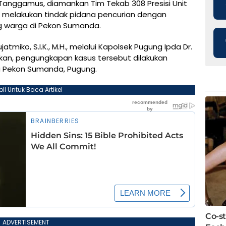
anggamus, diamankan Tim Tekab 308 Presisi Unit
a melakukan tindak pidana pencurian dengan
g warga di Pekon Sumanda.
iko, S.I.K., M.H., melalui Kapolsek Pugung Ipda Dr.
takan, pengungkapan kasus tersebut dilakukan
a Pekon Sumanda, Pugung.
oll Untuk Baca Artikel
ADVERTISEMENT