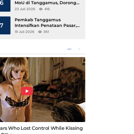
6
MoU di Tanggamus, Dorong
Ekonomi Hijau Berbasis Kopi
23 Juli 2026
416
dan Perdagangan Karbon
Pemkab Tanggamus
7
Intensifkan Penataan Pasar,
Pedagang Diajak Tempati
19 Juli 2026
361
Pasar Modern Talang Padang