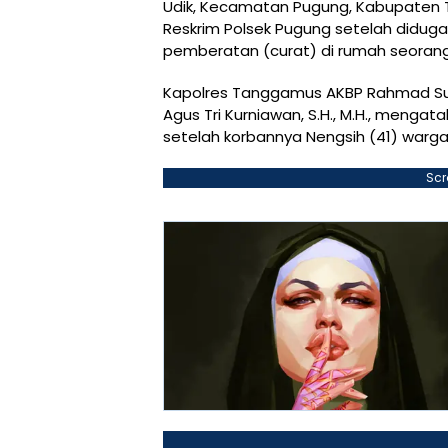
Udik, Kecamatan Pugung, Kabupaten T
Reskrim Polsek Pugung setelah didug
pemberatan (curat) di rumah seoran
Kapolres Tanggamus AKBP Rahmad Sujatm
Agus Tri Kurniawan, S.H., M.H., menga
setelah korbannya Nengsih (41) warg
Scr