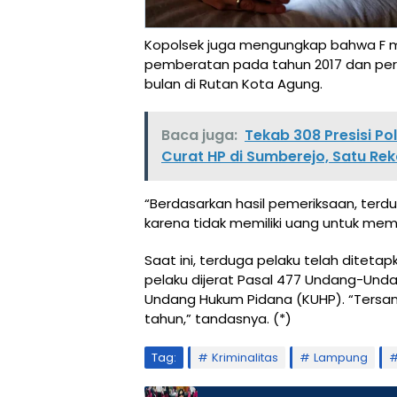
Kopolsek juga mengungkap bahwa F me
pemberatan pada tahun 2017 dan per
bulan di Rutan Kota Agung.
Baca juga:
Tekab 308 Presisi Po
Curat HP di Sumberejo, Satu R
“Berdasarkan hasil pemeriksaan, ter
karena tidak memiliki uang untuk meme
Saat ini, terduga pelaku telah ditet
pelaku dijerat Pasal 477 Undang-Und
Undang Hukum Pidana (KUHP). “Tersan
tahun,” tandasnya. (*)
Tag:
Kriminalitas
Lampung