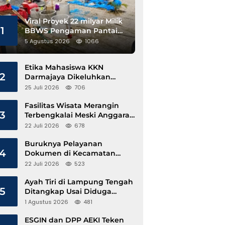
Viral Proyek 22 milyar Milik
1
BBWS Pengaman Pantai
Pesisir Barat Diduga
5 Agustus 2026
1066
Gunakan Besi Banci
Etika Mahasiswa KKN
2
Darmajaya Dikeluhkan
Kepala Pekon Sinar Jawa
25 Juli 2026
706
Fasilitas Wisata Merangin
3
Terbengkalai Meski Anggaran
Perawatan Terus Mengalir
22 Juli 2026
678
Buruknya Pelayanan
4
Dokumen di Kecamatan
Pangkalan Susu, Kinerja
22 Juli 2026
523
Disdukcapil Langkat Disorot
Ayah Tiri di Lampung Tengah
5
Ditangkap Usai Diduga
Hamili Anak di Bawah Umur
1 Agustus 2026
481
ESGIN dan DPP AEKI Teken