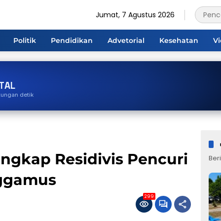
Jumat, 7 Agustus 2026
Politik
Pendidikan
Advetorial
Kesehatan
V
TAL
tungan detik
ngkap Residivis Pencuri
Beri
nggamus
299