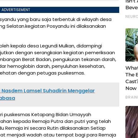
ADVERTISEMENT
yandu yang baru saja terbentuk di wilayah desa
 Selatan.kegiatan Posyandu ini dilaksanakan
oleh kepala desa Legundi Mulkan, didampingi
njutkan dengan serangkaian kegiatan pemeriksaan
imbangan Berat Badan, pengukuran tekanan darah,
kadar hemoglobin darah, penyuluhan kesehatan,
Kesehatan dengan petugas puskesmas.
i Nasdem Lamsel Suhadirin Menggelar
jabasa
dari puskesmas Ketapang Bidan Umayyah
ahan kepada Remaja Putra dan putri yang telah
u Remaja ini secara Rutin dilaksanakan Setiap
apat menjadi wadah atau tempat bagi para Remaja