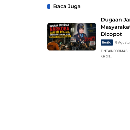
Baca Juga
Dugaan Jar
Masyaraka
Dicopot
Berita
8 Agust
TINTAINFORMASI
Kelas…