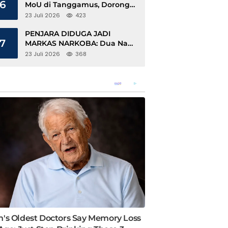
6
MoU di Tanggamus, Dorong
Ekonomi Hijau Berbasis Kopi
23 Juli 2026
423
dan Perdagangan Karbon
PENJARA DIDUGA JADI
7
MARKAS NARKOBA: Dua Napi
Rajabasa Bebas Gunakan HP,
23 Juli 2026
368
Muncul Dugaan Keterlibatan
Oknum Petugas