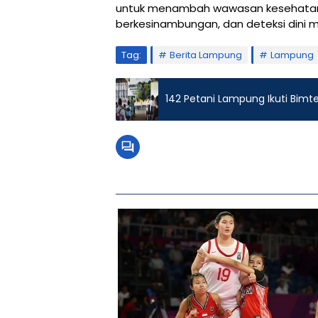
untuk menambah wawasan kesehatan,
berkesinambungan, dan deteksi dini 
Tag:
Berita Lampung
Lampung
142 Petani Lampung Ikuti Bimt