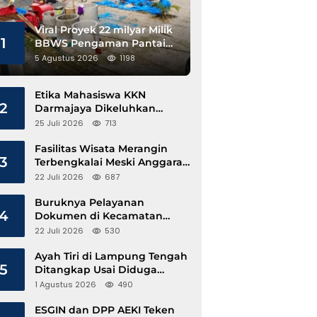
Viral Proyek 22 milyar Milik
1
BBWS Pengaman Pantai
Pesisir Barat Diduga
5 Agustus 2026
1198
Gunakan Besi Banci
Etika Mahasiswa KKN
2
Darmajaya Dikeluhkan
Kepala Pekon Sinar Jawa
25 Juli 2026
713
Fasilitas Wisata Merangin
3
Terbengkalai Meski Anggaran
Perawatan Terus Mengalir
22 Juli 2026
687
Buruknya Pelayanan
4
Dokumen di Kecamatan
Pangkalan Susu, Kinerja
22 Juli 2026
530
Disdukcapil Langkat Disorot
Ayah Tiri di Lampung Tengah
5
Ditangkap Usai Diduga
Hamili Anak di Bawah Umur
1 Agustus 2026
490
ESGIN dan DPP AEKI Teken