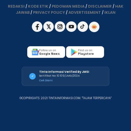
REDAKSI
/
KODE ETIK
/
PEDOMAN MEDIA
/
DISCLAIMER
/
HAK
JAWAB
/
PRIVACY POLICY
/
ADVERTISEMENT
/
IKLAN
Follow us on
Find us on
Google News
Playstore
Tinta Informasi Verified By JMSI
Sertifikat No: 10.109/JMSI/2024
✓
Cek Disini
©COPYRIGHTS 2021 TINTAINFORMASI.COM. "TAJAM TERPERCAYA"