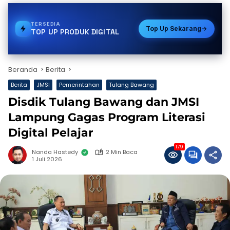
TERSEDIA
PDAM
Top Up Sekarang
TOP UP PRODUK DIGITAL
Beranda
Berita
Berita
JMSI
Pemerintahan
Tulang Bawang
Disdik Tulang Bawang dan JMSI
Lampung Gagas Program Literasi
Digital Pelajar
179
Nanda Hastedy
2 Min Baca
1 Juli 2026