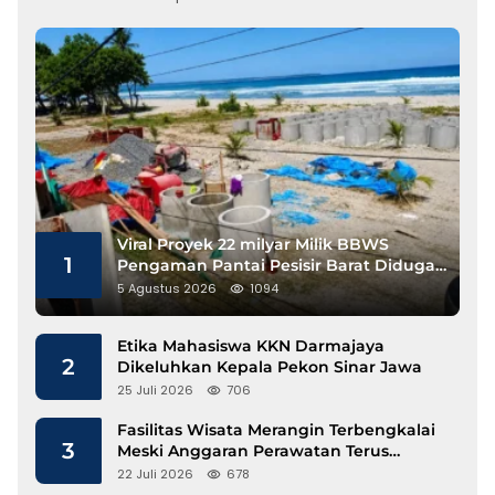
Viral Proyek 22 milyar Milik BBWS
1
Pengaman Pantai Pesisir Barat Diduga
Gunakan Besi Banci
5 Agustus 2026
1094
Etika Mahasiswa KKN Darmajaya
2
Dikeluhkan Kepala Pekon Sinar Jawa
25 Juli 2026
706
Fasilitas Wisata Merangin Terbengkalai
3
Meski Anggaran Perawatan Terus
Mengalir
22 Juli 2026
678