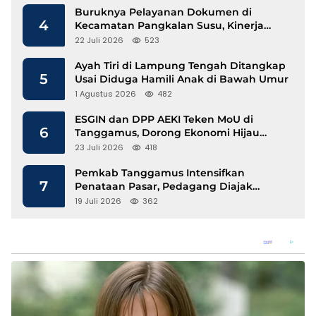
Buruknya Pelayanan Dokumen di
4
Kecamatan Pangkalan Susu, Kinerja
Disdukcapil Langkat Disorot
22 Juli 2026
523
Ayah Tiri di Lampung Tengah Ditangkap
5
Usai Diduga Hamili Anak di Bawah Umur
1 Agustus 2026
482
ESGIN dan DPP AEKI Teken MoU di
6
Tanggamus, Dorong Ekonomi Hijau
Berbasis Kopi dan Perdagangan Karbon
23 Juli 2026
418
Pemkab Tanggamus Intensifkan
7
Penataan Pasar, Pedagang Diajak
Tempati Pasar Modern Talang Padang
19 Juli 2026
362