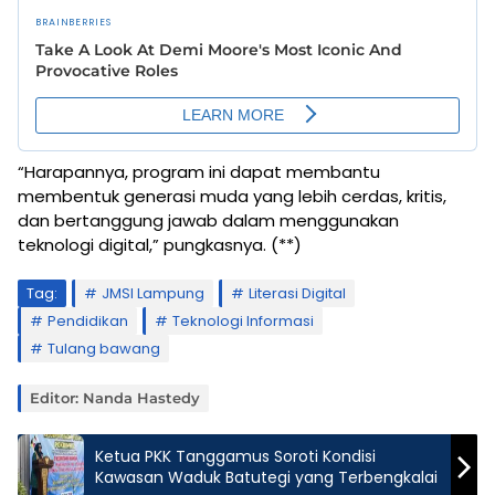
“Harapannya, program ini dapat membantu
membentuk generasi muda yang lebih cerdas, kritis,
dan bertanggung jawab dalam menggunakan
teknologi digital,” pungkasnya. (**)
Tag:
JMSI Lampung
Literasi Digital
Pendidikan
Teknologi Informasi
Tulang bawang
Editor: Nanda Hastedy
Ketua PKK Tanggamus Soroti Kondisi
Kawasan Waduk Batutegi yang Terbengkalai