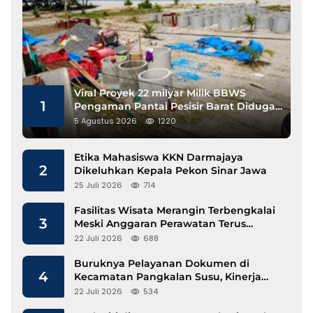
Viral Proyek 22 milyar Milik BBWS
1
Pengaman Pantai Pesisir Barat Diduga
Gunakan Besi Banci
5 Agustus 2026
1220
Etika Mahasiswa KKN Darmajaya
2
Dikeluhkan Kepala Pekon Sinar Jawa
25 Juli 2026
714
Fasilitas Wisata Merangin Terbengkalai
3
Meski Anggaran Perawatan Terus
Mengalir
22 Juli 2026
688
Buruknya Pelayanan Dokumen di
4
Kecamatan Pangkalan Susu, Kinerja
Disdukcapil Langkat Disorot
22 Juli 2026
534