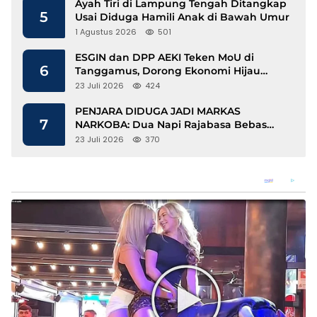
Ayah Tiri di Lampung Tengah Ditangkap
5
Usai Diduga Hamili Anak di Bawah Umur
1 Agustus 2026
501
ESGIN dan DPP AEKI Teken MoU di
6
Tanggamus, Dorong Ekonomi Hijau
Berbasis Kopi dan Perdagangan Karbon
23 Juli 2026
424
PENJARA DIDUGA JADI MARKAS
7
NARKOBA: Dua Napi Rajabasa Bebas
Gunakan HP, Muncul Dugaan
23 Juli 2026
370
Keterlibatan Oknum Petugas