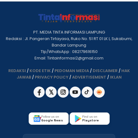
PT. MEDIA TINTA INFORMASI LAMPUNG
Redaksi : Jl. Pangeran Tirtayasa, Ruko No. 51 RT 01 LK I, Sukabumi,
Bandar Lampung
Tlp/WhatsApp : 082179616150
Email: Tintainformasi2@gmail.com
REDAKSI
/
KODE ETIK
/
PEDOMAN MEDIA
/
DISCLAIMER
/
HAK
JAWAB
/
PRIVACY POLICY
/
ADVERTISEMENT
/
IKLAN
Follow us on
Find us on
Google News
Playstore