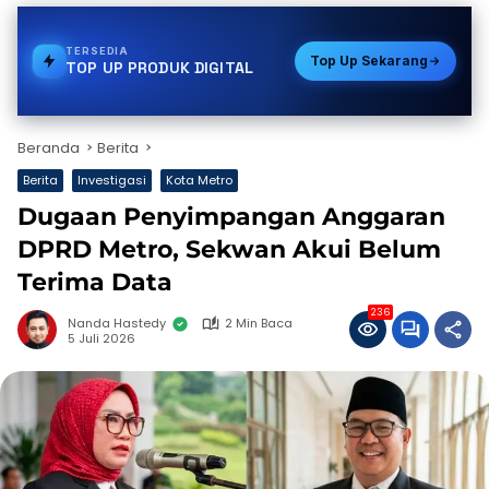
TERSEDIA
STREAMING
Top Up Sekarang
TOP UP PRODUK DIGITAL
Beranda
Berita
Berita
Investigasi
Kota Metro
Dugaan Penyimpangan Anggaran
DPRD Metro, Sekwan Akui Belum
Terima Data
236
Nanda Hastedy
2 Min Baca
5 Juli 2026