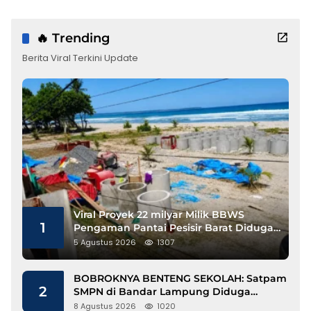
🔥 Trending
Berita Viral Terkini Update
Viral Proyek 22 milyar Milik BBWS
1
Pengaman Pantai Pesisir Barat Diduga
Gunakan Besi Banci
5 Agustus 2026
1307
BOBROKNYA BENTENG SEKOLAH: Satpam
2
SMPN di Bandar Lampung Diduga
Lecehkan Siswi
8 Agustus 2026
1020