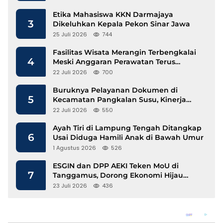
Etika Mahasiswa KKN Darmajaya
3
Dikeluhkan Kepala Pekon Sinar Jawa
25 Juli 2026
744
Fasilitas Wisata Merangin Terbengkalai
4
Meski Anggaran Perawatan Terus
Mengalir
22 Juli 2026
700
Buruknya Pelayanan Dokumen di
5
Kecamatan Pangkalan Susu, Kinerja
Disdukcapil Langkat Disorot
22 Juli 2026
550
Ayah Tiri di Lampung Tengah Ditangkap
6
Usai Diduga Hamili Anak di Bawah Umur
1 Agustus 2026
526
ESGIN dan DPP AEKI Teken MoU di
7
Tanggamus, Dorong Ekonomi Hijau
Berbasis Kopi dan Perdagangan Karbon
23 Juli 2026
436