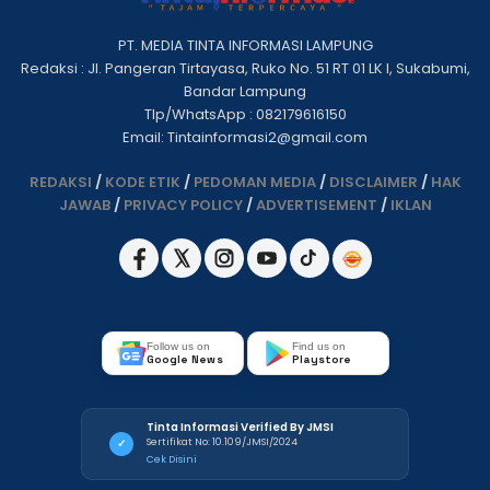
PT. MEDIA TINTA INFORMASI LAMPUNG
Redaksi : Jl. Pangeran Tirtayasa, Ruko No. 51 RT 01 LK I, Sukabumi,
Bandar Lampung
Tlp/WhatsApp : 082179616150
Email: Tintainformasi2@gmail.com
REDAKSI
/
KODE ETIK
/
PEDOMAN MEDIA
/
DISCLAIMER
/
HAK
JAWAB
/
PRIVACY POLICY
/
ADVERTISEMENT
/
IKLAN
Follow us on
Find us on
Google News
Playstore
Tinta Informasi Verified By JMSI
Sertifikat No: 10.109/JMSI/2024
✓
Cek Disini