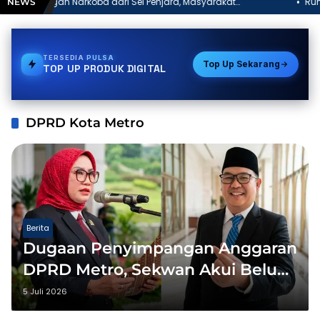
koba dari Sel Penjara, Masyarakat
Rumah Dipasangi Plan
NEWS
pas Rajabasa Dicopot
“Saya Anggap Mereka
TERSEDIA
PAKET DATA
Top Up Sekarang
TOP UP PRODUK DIGITAL
DPRD Kota Metro
Berita
Dugaan Penyimpangan Anggaran
DPRD Metro, Sekwan Akui Belum
Terima Data
5 Juli 2026