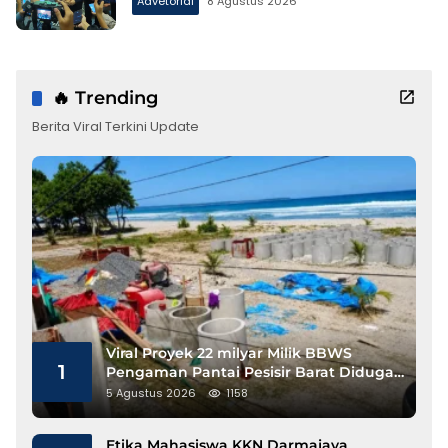
Advetorial
8 Agustus 2026
🔥 Trending
Berita Viral Terkini Update
Viral Proyek 22 milyar Milik BBWS
1
Pengaman Pantai Pesisir Barat Diduga
Gunakan Besi Banci
5 Agustus 2026
1158
Etika Mahasiswa KKN Darmajaya