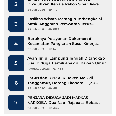
2
Dikeluhkan Kepala Pekon Sinar Jawa
25 Juli 2026
710
Fasilitas Wisata Merangin Terbengkalai
3
Meski Anggaran Perawatan Terus
Mengalir
22 Juli 2026
683
Buruknya Pelayanan Dokumen di
4
Kecamatan Pangkalan Susu, Kinerja
Disdukcapil Langkat Disorot
22 Juli 2026
528
Ayah Tiri di Lampung Tengah Ditangkap
5
Usai Diduga Hamili Anak di Bawah Umur
1 Agustus 2026
488
ESGIN dan DPP AEKI Teken MoU di
6
Tanggamus, Dorong Ekonomi Hijau
Berbasis Kopi dan Perdagangan Karbon
23 Juli 2026
419
PENJARA DIDUGA JADI MARKAS
7
NARKOBA: Dua Napi Rajabasa Bebas
Gunakan HP, Muncul Dugaan
23 Juli 2026
365
Keterlibatan Oknum Petugas