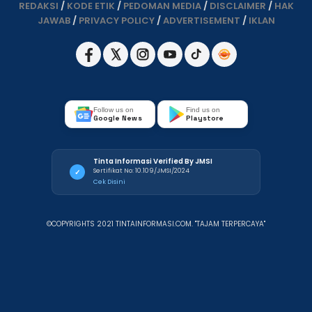
REDAKSI
/
KODE ETIK
/
PEDOMAN MEDIA
/
DISCLAIMER
/
HAK
JAWAB
/
PRIVACY POLICY
/
ADVERTISEMENT
/
IKLAN
Follow us on
Find us on
Google News
Playstore
Tinta Informasi Verified By JMSI
Sertifikat No: 10.109/JMSI/2024
✓
Cek Disini
©COPYRIGHTS 2021 TINTAINFORMASI.COM. "TAJAM TERPERCAYA"