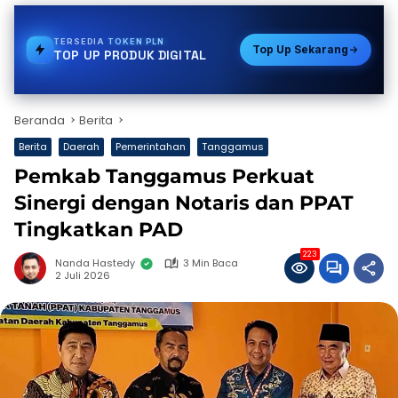
TERSEDIA
STREAMING
Top Up Sekarang
TOP UP PRODUK DIGITAL
Beranda
Berita
Berita
Daerah
Pemerintahan
Tanggamus
Pemkab Tanggamus Perkuat
Sinergi dengan Notaris dan PPAT
Tingkatkan PAD
223
Nanda Hastedy
3 Min Baca
2 Juli 2026