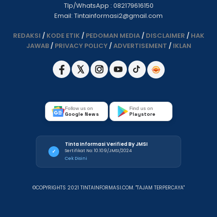
Tlp/WhatsApp : 082179616150
Email: Tintainformasi2@gmail.com
REDAKSI
/
KODE ETIK
/
PEDOMAN MEDIA
/
DISCLAIMER
/
HAK
JAWAB
/
PRIVACY POLICY
/
ADVERTISEMENT
/
IKLAN
Follow us on
Find us on
Google News
Playstore
Tinta Informasi Verified By JMSI
Sertifikat No: 10.109/JMSI/2024
✓
Cek Disini
©COPYRIGHTS 2021 TINTAINFORMASI.COM. "TAJAM TERPERCAYA"