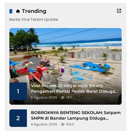
🔥 Trending
Berita Viral Terkini Update
Viral Proyek 22 milyar Milik BBWS
1
Pengaman Pantai Pesisir Barat Diduga
Gunakan Besi Banci
5 Agustus 2026
1311
BOBROKNYA BENTENG SEKOLAH: Satpam
2
SMPN di Bandar Lampung Diduga
Lecehkan Siswi
8 Agustus 2026
1054