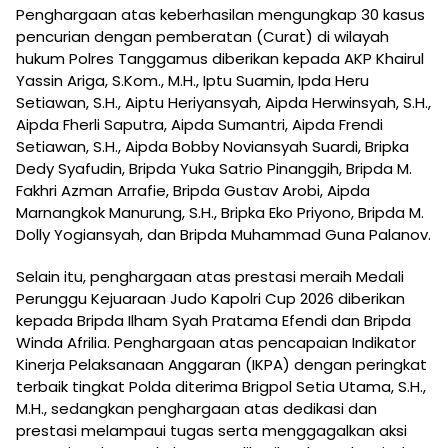
Penghargaan atas keberhasilan mengungkap 30 kasus
pencurian dengan pemberatan (Curat) di wilayah
hukum Polres Tanggamus diberikan kepada AKP Khairul
Yassin Ariga, S.Kom., M.H., Iptu Suamin, Ipda Heru
Setiawan, S.H., Aiptu Heriyansyah, Aipda Herwinsyah, S.H.,
Aipda Fherli Saputra, Aipda Sumantri, Aipda Frendi
Setiawan, S.H., Aipda Bobby Noviansyah Suardi, Bripka
Dedy Syafudin, Bripda Yuka Satrio Pinanggih, Bripda M.
Fakhri Azman Arrafie, Bripda Gustav Arobi, Aipda
Marnangkok Manurung, S.H., Bripka Eko Priyono, Bripda M.
Dolly Yogiansyah, dan Bripda Muhammad Guna Palanov.
Selain itu, penghargaan atas prestasi meraih Medali
Perunggu Kejuaraan Judo Kapolri Cup 2026 diberikan
kepada Bripda Ilham Syah Pratama Efendi dan Bripda
Winda Afrilia. Penghargaan atas pencapaian Indikator
Kinerja Pelaksanaan Anggaran (IKPA) dengan peringkat
terbaik tingkat Polda diterima Brigpol Setia Utama, S.H.,
M.H., sedangkan penghargaan atas dedikasi dan
prestasi melampaui tugas serta menggagalkan aksi