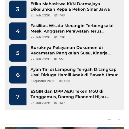
Etika Mahasiswa KKN Darmajaya
3
Dikeluhkan Kepala Pekon Sinar Jawa
25 Juli 2026
748
Fasilitas Wisata Merangin Terbengkalai
4
Meski Anggaran Perawatan Terus
Mengalir
22 Juli 2026
700
Buruknya Pelayanan Dokumen di
5
Kecamatan Pangkalan Susu, Kinerja
Disdukcapil Langkat Disorot
22 Juli 2026
551
Ayah Tiri di Lampung Tengah Ditangkap
6
Usai Diduga Hamili Anak di Bawah Umur
1 Agustus 2026
528
ESGIN dan DPP AEKI Teken MoU di
7
Tanggamus, Dorong Ekonomi Hijau
Berbasis Kopi dan Perdagangan Karbon
23 Juli 2026
437