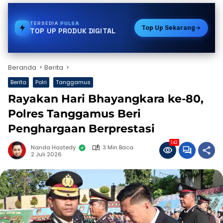
TERSEDIA
TOKEN PLN
Top Up Sekarang
TOP UP PRODUK DIGITAL
Beranda
Berita
Berita
Polri
Tanggamus
Rayakan Hari Bhayangkara ke-80,
Polres Tanggamus Beri
Penghargaan Berprestasi
142
Nanda Hastedy
3 Min Baca
2 Juli 2026