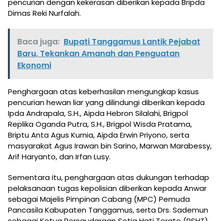
pencurian dengan kekerasan diberikan kepada Bripda
Dimas Reki Nurfalah.
Baca juga:
Bupati Tanggamus Lantik Pejabat
Baru, Tekankan Amanah dan Penguatan
Ekonomi
Penghargaan atas keberhasilan mengungkap kasus
pencurian hewan liar yang dilindungi diberikan kepada
Ipda Andrapala, S.H., Aipda Hebron Silalahi, Brigpol
Replika Oganda Putra, S.H., Brigpol Wisda Pratama,
Briptu Anta Agus Kurnia, Aipda Erwin Priyono, serta
masyarakat Agus Irawan bin Sarino, Marwan Marabessy,
Arif Haryanto, dan Irfan Lusy.
Sementara itu, penghargaan atas dukungan terhadap
pelaksanaan tugas kepolisian diberikan kepada Anwar
sebagai Majelis Pimpinan Cabang (MPC) Pemuda
Pancasila Kabupaten Tanggamus, serta Drs. Sademun
sebagai Ketua Persaudaraan Setia Hati Terate (PSHT)