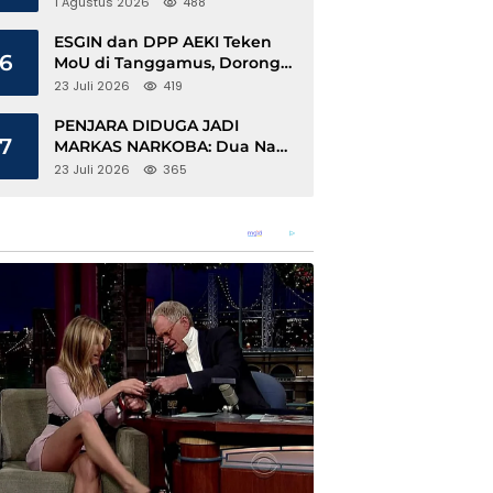
1 Agustus 2026
488
ESGIN dan DPP AEKI Teken
6
MoU di Tanggamus, Dorong
Ekonomi Hijau Berbasis Kopi
23 Juli 2026
419
dan Perdagangan Karbon
PENJARA DIDUGA JADI
7
MARKAS NARKOBA: Dua Napi
Rajabasa Bebas Gunakan HP,
23 Juli 2026
365
Muncul Dugaan Keterlibatan
Oknum Petugas