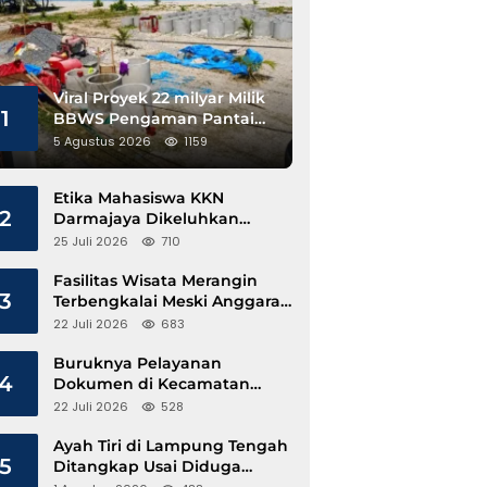
Viral Proyek 22 milyar Milik
1
BBWS Pengaman Pantai
Pesisir Barat Diduga
5 Agustus 2026
1159
Gunakan Besi Banci
Etika Mahasiswa KKN
2
Darmajaya Dikeluhkan
Kepala Pekon Sinar Jawa
25 Juli 2026
710
Fasilitas Wisata Merangin
3
Terbengkalai Meski Anggaran
Perawatan Terus Mengalir
22 Juli 2026
683
Buruknya Pelayanan
4
Dokumen di Kecamatan
Pangkalan Susu, Kinerja
22 Juli 2026
528
Disdukcapil Langkat Disorot
Ayah Tiri di Lampung Tengah
5
Ditangkap Usai Diduga
Hamili Anak di Bawah Umur