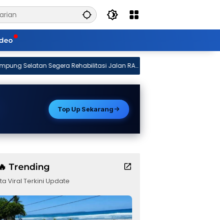
ideo
bilitasi Jalan RA
Sekolah Lansia Resmi Diluncurkan di Pa
Peserta dari 15 Kampung
Top Up Sekarang
🔥 Trending
ta Viral Terkini Update