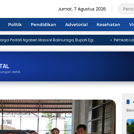
Jumat, 7 Agustus 2026
Politik
Pendidikan
Advetorial
Kesehatan
V
 Balinuraga, Bupati Egi
Pemkab Lampung Selatan Segera Reha
isan Budaya
Basyid Jati Agung
TAL
tungan detik
Beri