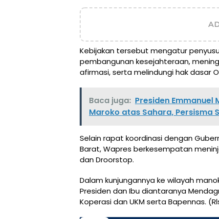
A
Kebijakan tersebut mengatur penyus
pembangunan kesejahteraan, meningk
afirmasi, serta melindungi hak dasar O
Baca juga:
Presiden Emmanuel 
Maroko atas Sahara, Persisma 
Selain rapat koordinasi dengan Guber
Barat, Wapres berkesempatan meninjau
dan Droorstop.
Dalam kunjungannya ke wilayah manok
Presiden dan Ibu diantaranya Mendagr
Koperasi dan UKM serta Bapennas. (Rl