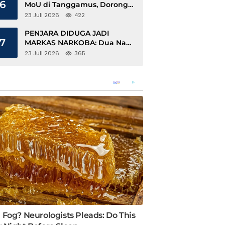
6
MoU di Tanggamus, Dorong
Ekonomi Hijau Berbasis Kopi
23 Juli 2026
422
dan Perdagangan Karbon
PENJARA DIDUGA JADI
7
MARKAS NARKOBA: Dua Napi
Rajabasa Bebas Gunakan HP,
23 Juli 2026
365
Muncul Dugaan Keterlibatan
Oknum Petugas