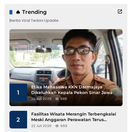
🔥 Trending
Berita Viral Terkini Update
Etika Mahasiswa KKN Darmajaya
1
Dikeluhkan Kepala Pekon Sinar Jawa
25 Juli 2026
688
Fasilitas Wisata Merangin Terbengkalai
2
Meski Anggaran Perawatan Terus
Mengalir
22 Juli 2026
666