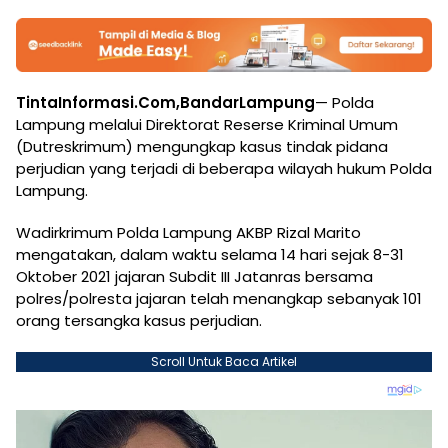
TintaInformasi.Com,BandarLampung
— Polda
Lampung melalui Direktorat Reserse Kriminal Umum
(Dutreskrimum) mengungkap kasus tindak pidana
perjudian yang terjadi di beberapa wilayah hukum Polda
Lampung.
Wadirkrimum Polda Lampung AKBP Rizal Marito
mengatakan, dalam waktu selama 14 hari sejak 8-31
Oktober 2021 jajaran Subdit III Jatanras bersama
polres/polresta jajaran telah menangkap sebanyak 101
orang tersangka kasus perjudian.
Scroll Untuk Baca Artikel