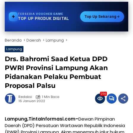
TERSEDIA
PULSA
Top Up Sekarang
TOP UP PRODUK DIGITAL
Beranda
Daerah
Lampung
Lampung
Drs. Bahromi Saad Ketua DPD
PWRI Provinsi Lampung Akan
Pidanakan Pelaku Pembuat
Proposal Palsu
256
Redaksi
1 Min Baca
16 Januari 2022
Lampung,TintaInformasi.com–
Dewan Pimpinan
Daerah (DPD) Persatuan Wartawan Republik Indonesia
(PWRI) Provinsi Lampung. Akan menempuh jalur hukum