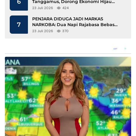
6
Tanggamus, Dorong Ekonomi Hijau
Berbasis Kopi dan Perdagangan Karbon
23 Juli 2026
424
PENJARA DIDUGA JADI MARKAS
7
NARKOBA: Dua Napi Rajabasa Bebas
Gunakan HP, Muncul Dugaan
23 Juli 2026
370
Keterlibatan Oknum Petugas