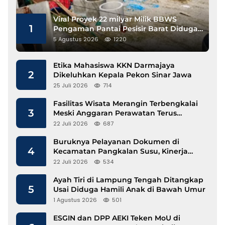
Viral Proyek 22 milyar Milik BBWS
1
Pengaman Pantai Pesisir Barat Diduga
Gunakan Besi Banci
5 Agustus 2026
1220
Etika Mahasiswa KKN Darmajaya
2
Dikeluhkan Kepala Pekon Sinar Jawa
25 Juli 2026
714
Fasilitas Wisata Merangin Terbengkalai
3
Meski Anggaran Perawatan Terus
Mengalir
22 Juli 2026
687
Buruknya Pelayanan Dokumen di
4
Kecamatan Pangkalan Susu, Kinerja
Disdukcapil Langkat Disorot
22 Juli 2026
534
Ayah Tiri di Lampung Tengah Ditangkap
5
Usai Diduga Hamili Anak di Bawah Umur
1 Agustus 2026
501
ESGIN dan DPP AEKI Teken MoU di