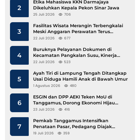
Etika Mahasiswa KKN Darmajaya
2
Dikeluhkan Kepala Pekon Sinar Jawa
25 Juli 2026
706
Fasilitas Wisata Merangin Terbengkalai
3
Meski Anggaran Perawatan Terus
Mengalir
22 Juli 2026
677
Buruknya Pelayanan Dokumen di
4
Kecamatan Pangkalan Susu, Kinerja
Disdukcapil Langkat Disorot
22 Juli 2026
523
Ayah Tiri di Lampung Tengah Ditangkap
5
Usai Diduga Hamili Anak di Bawah Umur
1 Agustus 2026
480
ESGIN dan DPP AEKI Teken MoU di
6
Tanggamus, Dorong Ekonomi Hijau
Berbasis Kopi dan Perdagangan Karbon
23 Juli 2026
416
Pemkab Tanggamus Intensifkan
7
Penataan Pasar, Pedagang Diajak
Tempati Pasar Modern Talang Padang
19 Juli 2026
359