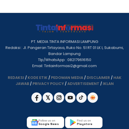
PT. MEDIA TINTA INFORMASI LAMPUNG
Redaksi : Jl. Pangeran Tirtayasa, Ruko No. 51 RT 01 LK I, Sukabumi,
Bandar Lampung
Tlp/WhatsApp : 082179616150
Email: Tintainformasi2@gmail.com
REDAKSI
/
KODE ETIK
/
PEDOMAN MEDIA
/
DISCLAIMER
/
HAK
JAWAB
/
PRIVACY POLICY
/
ADVERTISEMENT
/
IKLAN
Follow us on
Find us on
Google News
Playstore