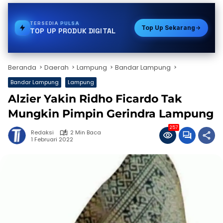
TERSEDIA
VOUCHER GAME
Top Up Sekarang
TOP UP PRODUK DIGITAL
Beranda
Daerah
Lampung
Bandar Lampung
Bandar Lampung
Lampung
Alzier Yakin Ridho Ficardo Tak
Mungkin Pimpin Gerindra Lampung
257
Redaksi
2 Min Baca
1 Februari 2022