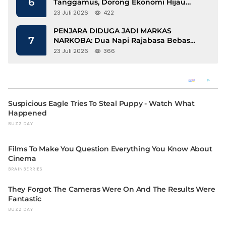
6
Tanggamus, Dorong Ekonomi Hijau
Berbasis Kopi dan Perdagangan Karbon
23 Juli 2026
422
PENJARA DIDUGA JADI MARKAS
7
NARKOBA: Dua Napi Rajabasa Bebas
Gunakan HP, Muncul Dugaan
23 Juli 2026
366
Keterlibatan Oknum Petugas