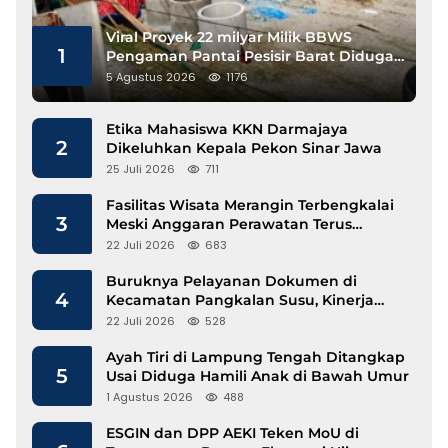
Viral Proyek 22 milyar Milik BBWS
1
Pengaman Pantai Pesisir Barat Diduga
Gunakan Besi Banci
5 Agustus 2026
1176
Etika Mahasiswa KKN Darmajaya
2
Dikeluhkan Kepala Pekon Sinar Jawa
25 Juli 2026
711
Fasilitas Wisata Merangin Terbengkalai
3
Meski Anggaran Perawatan Terus
Mengalir
22 Juli 2026
683
Buruknya Pelayanan Dokumen di
4
Kecamatan Pangkalan Susu, Kinerja
Disdukcapil Langkat Disorot
22 Juli 2026
528
Ayah Tiri di Lampung Tengah Ditangkap
5
Usai Diduga Hamili Anak di Bawah Umur
1 Agustus 2026
488
ESGIN dan DPP AEKI Teken MoU di