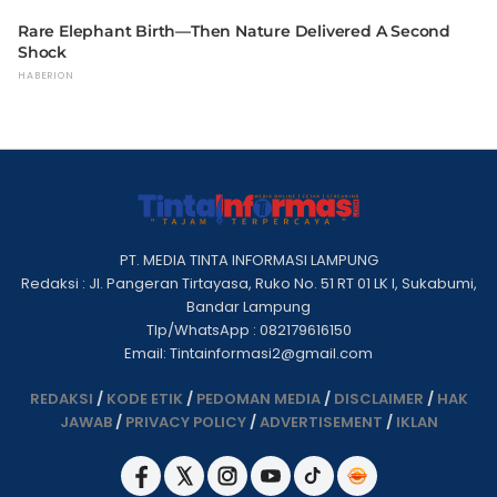
PT. MEDIA TINTA INFORMASI LAMPUNG
Redaksi : Jl. Pangeran Tirtayasa, Ruko No. 51 RT 01 LK I, Sukabumi,
Bandar Lampung
Tlp/WhatsApp : 082179616150
Email: Tintainformasi2@gmail.com
REDAKSI
/
KODE ETIK
/
PEDOMAN MEDIA
/
DISCLAIMER
/
HAK
JAWAB
/
PRIVACY POLICY
/
ADVERTISEMENT
/
IKLAN