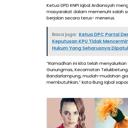
Ketua DPD KNPI Iqbal Ardiansyah me
masyarakat dalam memenuhi salah s
berjalan secara terus- menerus.
Baca juga:
Ketua DPC Partai De
Keputusan KPU Tidak Mencermi
Hukum Yang Seharusnya Dipatu
“Ramadhan ini kita telah menyalurkan m
Gunungmas, Kecamatan Telukbetung 
Bandarlampung, mudah-mudahan gia
membutuhkan,” kata Bung Iqbal sapa