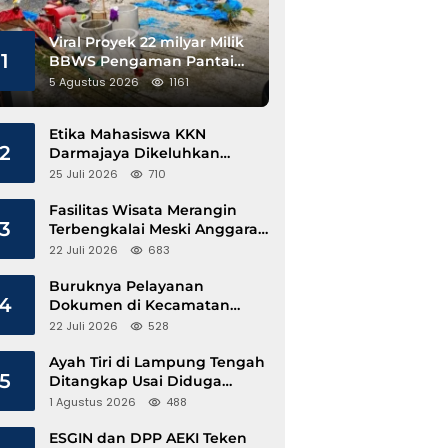
Viral Proyek 22 milyar Milik
1
BBWS Pengaman Pantai
Pesisir Barat Diduga
5 Agustus 2026
1161
Gunakan Besi Banci
Etika Mahasiswa KKN
2
Darmajaya Dikeluhkan
Kepala Pekon Sinar Jawa
25 Juli 2026
710
Fasilitas Wisata Merangin
3
Terbengkalai Meski Anggaran
Perawatan Terus Mengalir
22 Juli 2026
683
Buruknya Pelayanan
4
Dokumen di Kecamatan
Pangkalan Susu, Kinerja
22 Juli 2026
528
Disdukcapil Langkat Disorot
Ayah Tiri di Lampung Tengah
5
Ditangkap Usai Diduga
Hamili Anak di Bawah Umur
1 Agustus 2026
488
ESGIN dan DPP AEKI Teken