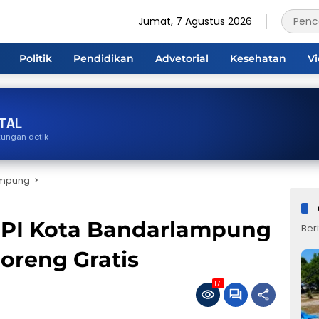
Jumat, 7 Agustus 2026
Politik
Pendidikan
Advetorial
Kesehatan
V
TAL
tungan detik
ampung
PI Kota Bandarlampung
Beri
oreng Gratis
171