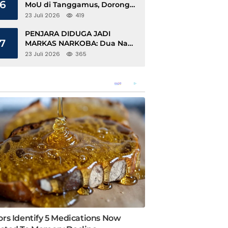
6
MoU di Tanggamus, Dorong
Ekonomi Hijau Berbasis Kopi
23 Juli 2026
419
dan Perdagangan Karbon
PENJARA DIDUGA JADI
7
MARKAS NARKOBA: Dua Napi
Rajabasa Bebas Gunakan HP,
23 Juli 2026
365
Muncul Dugaan Keterlibatan
Oknum Petugas