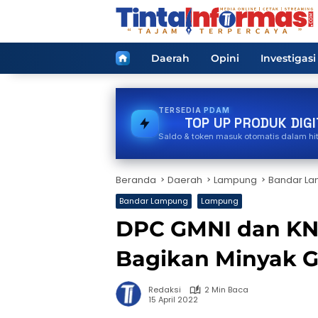
Langsung
ke
konten
Home
Daerah
Opini
Investigasi
TERSEDIA
PULSA
TOP UP PRODUK DIGI
Saldo & token masuk otomatis dalam hi
Beranda
Daerah
Lampung
Bandar L
Bandar Lampung
Lampung
DPC GMNI dan KN
Bagikan Minyak G
Redaksi
2 Min Baca
15 April 2022