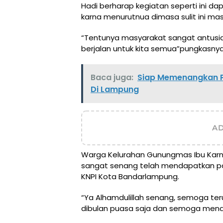
Hadi berharap kegiatan seperti ini da
karna menurutnua dimasa sulit ini ma
“Tentunya masyarakat sangat antusias
berjalan untuk kita semua”pungkasnya
Baca juga:
Siap Memenangkan P
Di Lampung
A
Warga Kelurahan Gunungmas Ibu Kar
sangat senang telah mendapatkan pa
KNPI Kota Bandarlampung.
“Ya Alhamdulillah senang, semoga t
dibulan puasa saja dan semoga mend