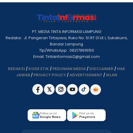
PT. MEDIA TINTA INFORMASI LAMPUNG
Redaksi : Jl. Pangeran Tirtayasa, Ruko No. 51 RT 01 LK I, Sukabumi,
Bandar Lampung
Tlp/WhatsApp : 082179616150
Email: Tintainformasi2@gmail.com
REDAKSI
/
KODE ETIK
/
PEDOMAN MEDIA
/
DISCLAIMER
/
HAK
JAWAB
/
PRIVACY POLICY
/
ADVERTISEMENT
/
IKLAN
Follow us on
Find us on
Google News
Playstore