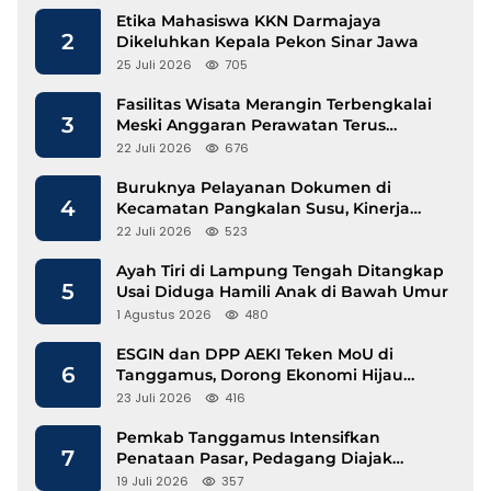
Etika Mahasiswa KKN Darmajaya
2
Dikeluhkan Kepala Pekon Sinar Jawa
25 Juli 2026
705
Fasilitas Wisata Merangin Terbengkalai
3
Meski Anggaran Perawatan Terus
Mengalir
22 Juli 2026
676
Buruknya Pelayanan Dokumen di
4
Kecamatan Pangkalan Susu, Kinerja
Disdukcapil Langkat Disorot
22 Juli 2026
523
Ayah Tiri di Lampung Tengah Ditangkap
5
Usai Diduga Hamili Anak di Bawah Umur
1 Agustus 2026
480
ESGIN dan DPP AEKI Teken MoU di
6
Tanggamus, Dorong Ekonomi Hijau
Berbasis Kopi dan Perdagangan Karbon
23 Juli 2026
416
Pemkab Tanggamus Intensifkan
7
Penataan Pasar, Pedagang Diajak
Tempati Pasar Modern Talang Padang
19 Juli 2026
357