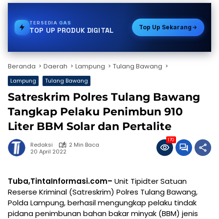
TERSEDIA
PDAM
Top Up Sekarang
TOP UP PRODUK DIGITAL
Beranda
Daerah
Lampung
Tulang Bawang
Lampung
Tulang Bawang
Satreskrim Polres Tulang Bawang
Tangkap Pelaku Penimbun 910
Liter BBM Solar dan Pertalite
170
Redaksi
2 Min Baca
20 April 2022
Tuba,TintaInformasi.com–
Unit Tipidter Satuan
Reserse Kriminal (Satreskrim) Polres Tulang Bawang,
Polda Lampung, berhasil mengungkap pelaku tindak
pidana penimbunan bahan bakar minyak (BBM) jenis