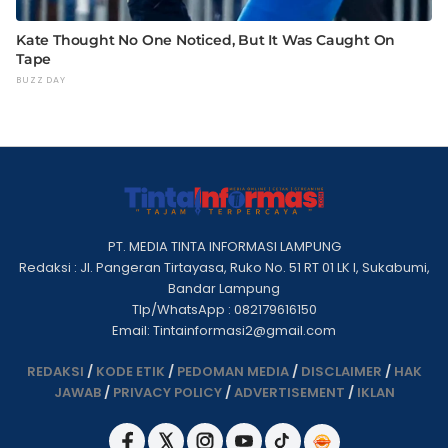
PT. MEDIA TINTA INFORMASI LAMPUNG
Redaksi : Jl. Pangeran Tirtayasa, Ruko No. 51 RT 01 LK I, Sukabumi,
Bandar Lampung
Tlp/WhatsApp : 082179616150
Email: Tintainformasi2@gmail.com
REDAKSI
/
KODE ETIK
/
PEDOMAN MEDIA
/
DISCLAIMER
/
HAK
JAWAB
/
PRIVACY POLICY
/
ADVERTISEMENT
/
IKLAN