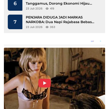
6
Tanggamus, Dorong Ekonomi Hijau
Berbasis Kopi dan Perdagangan Karbon
23 Juli 2026
419
PENJARA DIDUGA JADI MARKAS
7
NARKOBA: Dua Napi Rajabasa Bebas
Gunakan HP, Muncul Dugaan
23 Juli 2026
363
Keterlibatan Oknum Petugas