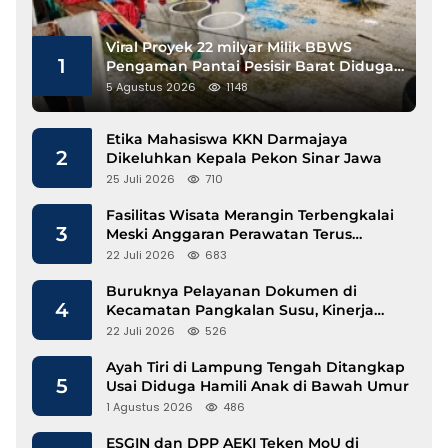
Viral Proyek 22 milyar Milik BBWS
1
Pengaman Pantai Pesisir Barat Diduga
Gunakan Besi Banci
5 Agustus 2026
1148
Etika Mahasiswa KKN Darmajaya
2
Dikeluhkan Kepala Pekon Sinar Jawa
25 Juli 2026
710
Fasilitas Wisata Merangin Terbengkalai
3
Meski Anggaran Perawatan Terus
Mengalir
22 Juli 2026
683
Buruknya Pelayanan Dokumen di
4
Kecamatan Pangkalan Susu, Kinerja
Disdukcapil Langkat Disorot
22 Juli 2026
526
Ayah Tiri di Lampung Tengah Ditangkap
5
Usai Diduga Hamili Anak di Bawah Umur
1 Agustus 2026
486
ESGIN dan DPP AEKI Teken MoU di