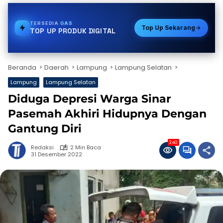
TERSEDIA
PULSA
Top Up Sekarang
TOP UP PRODUK DIGITAL
Beranda
Daerah
Lampung
Lampung Selatan
Lampung
Lampung Selatan
Diduga Depresi Warga Sinar
Pasemah Akhiri Hidupnya Dengan
Gantung Diri
240
Redaksi
2 Min Baca
31 Desember 2022