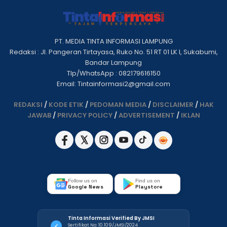
PT. MEDIA TINTA INFORMASI LAMPUNG
Redaksi : Jl. Pangeran Tirtayasa, Ruko No. 51 RT 01 LK I, Sukabumi,
Bandar Lampung
Tlp/WhatsApp : 082179616150
Email: Tintainformasi2@gmail.com
REDAKSI
/
KODE ETIK
/
PEDOMAN MEDIA
/
DISCLAIMER
/
HAK
JAWAB
/
PRIVACY POLICY
/
ADVERTISEMENT
/
IKLAN
Follow us on
Find us on
Google News
Playstore
Tinta Informasi Verified By JMSI
Sertifikat No: 10.109/JMSI/2024
✓