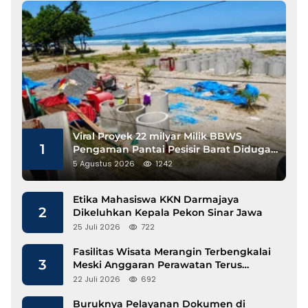
Viral Proyek 22 milyar Milik BBWS
1
Pengaman Pantai Pesisir Barat Diduga
Gunakan Besi Banci
5 Agustus 2026
1242
Etika Mahasiswa KKN Darmajaya
2
Dikeluhkan Kepala Pekon Sinar Jawa
25 Juli 2026
722
Fasilitas Wisata Merangin Terbengkalai
3
Meski Anggaran Perawatan Terus
Mengalir
22 Juli 2026
692
Buruknya Pelayanan Dokumen di