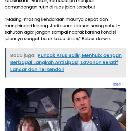
kecelakaan. Bahkan, kemacetan menjadi
pemandangan rutin di ruas jalan tersebut.
“Masing-masing kendaraan maunya cepat dan
menghindari lubang. Jadi suara klakson sering sahut-
sahutan agar jangan sampai nabrak karena kondisi
jalannya sangat buruk kalau di sini,” Beber darwin.
Baca juga:
Puncak Arus Balik, Menhub: dengan
Berbagai Langkah Antisipasi, Layanan Relatif
Lancar dan Terkendali