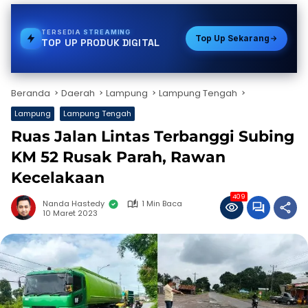
TERSEDIA
GAS
Top Up Sekarang
TOP UP PRODUK DIGITAL
Beranda
Daerah
Lampung
Lampung Tengah
Lampung
Lampung Tengah
Ruas Jalan Lintas Terbanggi Subing
KM 52 Rusak Parah, Rawan
Kecelakaan
409
Nanda Hastedy
1 Min Baca
10 Maret 2023