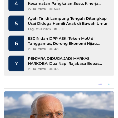
4
Kecamatan Pangkalan Susu, Kinerja
Disdukcapil Langkat Disorot
22 Juli 2026
540
Ayah Tiri di Lampung Tengah Ditangkap
5
Usai Diduga Hamili Anak di Bawah Umur
1 Agustus 2026
508
ESGIN dan DPP AEKI Teken MoU di
6
Tanggamus, Dorong Ekonomi Hijau
Berbasis Kopi dan Perdagangan Karbon
23 Juli 2026
429
PENJARA DIDUGA JADI MARKAS
7
NARKOBA: Dua Napi Rajabasa Bebas
Gunakan HP, Muncul Dugaan
23 Juli 2026
375
Keterlibatan Oknum Petugas