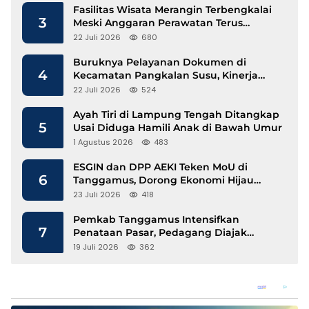
Fasilitas Wisata Merangin Terbengkalai
3
Meski Anggaran Perawatan Terus
Mengalir
22 Juli 2026
680
Buruknya Pelayanan Dokumen di
4
Kecamatan Pangkalan Susu, Kinerja
Disdukcapil Langkat Disorot
22 Juli 2026
524
Ayah Tiri di Lampung Tengah Ditangkap
5
Usai Diduga Hamili Anak di Bawah Umur
1 Agustus 2026
483
ESGIN dan DPP AEKI Teken MoU di
6
Tanggamus, Dorong Ekonomi Hijau
Berbasis Kopi dan Perdagangan Karbon
23 Juli 2026
418
Pemkab Tanggamus Intensifkan
7
Penataan Pasar, Pedagang Diajak
Tempati Pasar Modern Talang Padang
19 Juli 2026
362