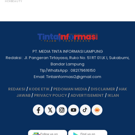
PT. MEDIA TINTA INFORMASI LAMPUNG
Redaksi : Jl. Pangeran Tirtayasa, Ruko No. 51 RT 01 LK I, Sukabumi,
Bandar Lampung
Tlp/WhatsApp : 082179616150
Email: Tintainformasi2@gmail.com
REDAKSI
/
KODE ETIK
/
PEDOMAN MEDIA
/
DISCLAIMER
/
HAK
JAWAB
/
PRIVACY POLICY
/
ADVERTISEMENT
/
IKLAN
Follow us on
Find us on