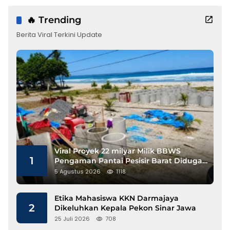
🔥 Trending
Berita Viral Terkini Update
Viral Proyek 22 milyar Milik BBWS
1
Pengaman Pantai Pesisir Barat Diduga
Gunakan Besi Banci
5 Agustus 2026
1118
Etika Mahasiswa KKN Darmajaya
2
Dikeluhkan Kepala Pekon Sinar Jawa
25 Juli 2026
708