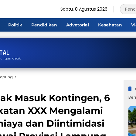
Sabtu, 8 Agustus 2026
Politik
Pendidikan
Advetorial
Kesehatan
V
TAL
tungan detik
ampung
dak Masuk Kontingen, 6
Beri
katan XXX Mengalami
niaya dan Diintimidasi