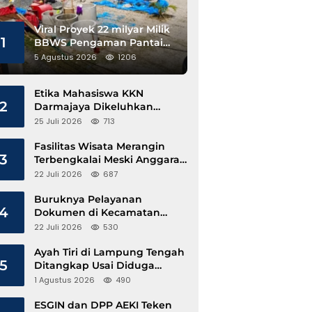
Viral Proyek 22 milyar Milik
1
BBWS Pengaman Pantai
Pesisir Barat Diduga
5 Agustus 2026
1206
Gunakan Besi Banci
Etika Mahasiswa KKN
2
Darmajaya Dikeluhkan
Kepala Pekon Sinar Jawa
25 Juli 2026
713
Fasilitas Wisata Merangin
3
Terbengkalai Meski Anggaran
Perawatan Terus Mengalir
22 Juli 2026
687
Buruknya Pelayanan
4
Dokumen di Kecamatan
Pangkalan Susu, Kinerja
22 Juli 2026
530
Disdukcapil Langkat Disorot
Ayah Tiri di Lampung Tengah
5
Ditangkap Usai Diduga
Hamili Anak di Bawah Umur
1 Agustus 2026
490
ESGIN dan DPP AEKI Teken