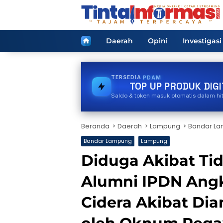
Langsung
ke
konten
Home
Daerah
Opini
Investigasi
TERSEDIA
PULSA
TOP UP PRODUK DIGI
Saldo & token masuk otomatis dalam hi
Beranda
Daerah
Lampung
Bandar L
Bandar Lampung
Lampung
Diduga Akibat Ti
Alumni IPDN Ang
Cidera Akibat Dia