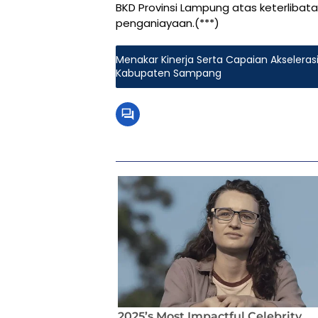
BKD Provinsi Lampung atas keterliba
penganiayaan.(***)
Menakar Kinerja Serta Capaian Akseler
Kabupaten Sampang