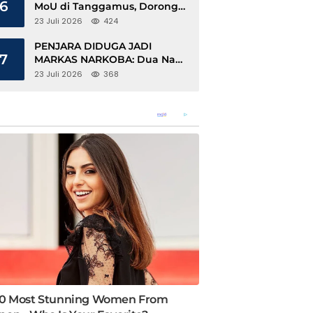
6
MoU di Tanggamus, Dorong
Ekonomi Hijau Berbasis Kopi
23 Juli 2026
424
dan Perdagangan Karbon
PENJARA DIDUGA JADI
7
MARKAS NARKOBA: Dua Napi
Rajabasa Bebas Gunakan HP,
23 Juli 2026
368
Muncul Dugaan Keterlibatan
Oknum Petugas