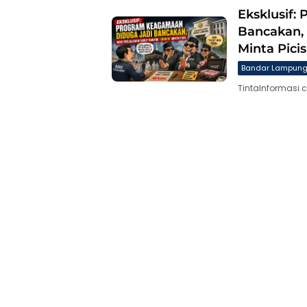
Eksklusif:
Bancakan,
Minta Picis
Bandar Lampun
TintaInformasi