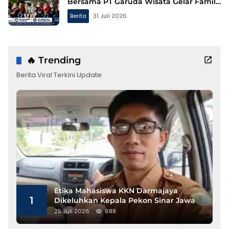
Bersama PT Garuda Wisata Gelar Family
Gathering ke Bandung
Berita
31 Juli 2026
🔥 Trending
Berita Viral Terkini Update
Etika Mahasiswa KKN Darmajaya
1
Dikeluhkan Kepala Pekon Sinar Jawa
25 Juli 2026
688