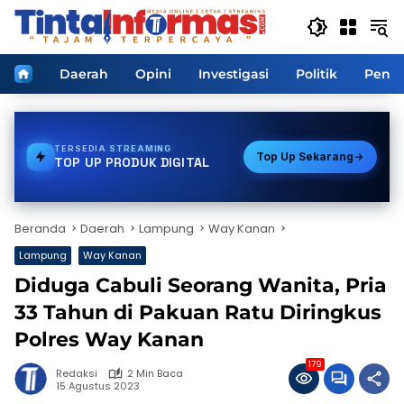
Langsung
ke
konten
Home
Daerah
Opini
Investigasi
Politik
Pendi
TERSEDIA
BPJS
Top Up Sekarang
TOP UP PRODUK DIGITAL
Beranda
Daerah
Lampung
Way Kanan
Lampung
Way Kanan
Diduga Cabuli Seorang Wanita, Pria
33 Tahun di Pakuan Ratu Diringkus
Polres Way Kanan
179
Redaksi
2 Min Baca
15 Agustus 2023