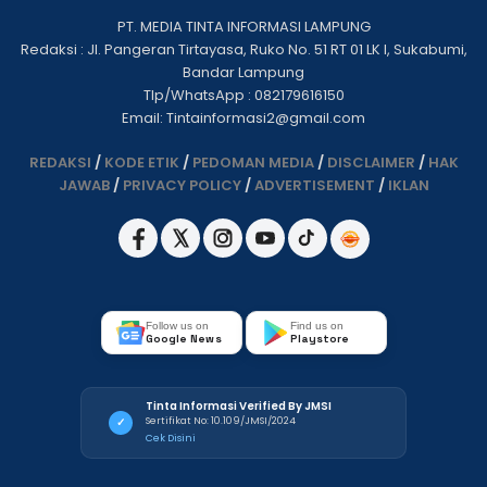
PT. MEDIA TINTA INFORMASI LAMPUNG
Redaksi : Jl. Pangeran Tirtayasa, Ruko No. 51 RT 01 LK I, Sukabumi,
Bandar Lampung
Tlp/WhatsApp : 082179616150
Email: Tintainformasi2@gmail.com
REDAKSI
/
KODE ETIK
/
PEDOMAN MEDIA
/
DISCLAIMER
/
HAK
JAWAB
/
PRIVACY POLICY
/
ADVERTISEMENT
/
IKLAN
Follow us on
Find us on
Google News
Playstore
Tinta Informasi Verified By JMSI
Sertifikat No: 10.109/JMSI/2024
✓
Cek Disini