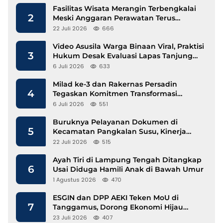
Fasilitas Wisata Merangin Terbengkalai
2
Meski Anggaran Perawatan Terus
Mengalir
22 Juli 2026
666
Video Asusila Warga Binaan Viral, Praktisi
3
Hukum Desak Evaluasi Lapas Tanjung
Raja
6 Juli 2026
633
Milad ke-3 dan Rakernas Persadin
4
Tegaskan Komitmen Transformasi
Advokat Profesional di Era Digital
6 Juli 2026
551
Buruknya Pelayanan Dokumen di
5
Kecamatan Pangkalan Susu, Kinerja
Disdukcapil Langkat Disorot
22 Juli 2026
515
Ayah Tiri di Lampung Tengah Ditangkap
6
Usai Diduga Hamili Anak di Bawah Umur
1 Agustus 2026
470
ESGIN dan DPP AEKI Teken MoU di
7
Tanggamus, Dorong Ekonomi Hijau
Berbasis Kopi dan Perdagangan Karbon
23 Juli 2026
407