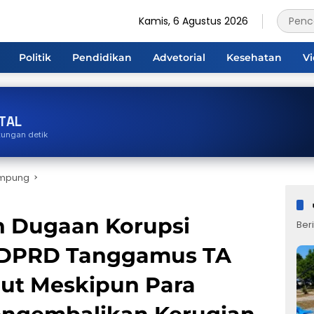
Kamis, 6 Agustus 2026
Politik
Pendidikan
Advetorial
Kesehatan
V
TAL
tungan detik
ampung
n Dugaan Korupsi
Beri
s DPRD Tanggamus TA
jut Meskipun Para