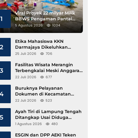
Viral Proyek 22 milyar Milik
1
BBWS Pengaman Pantai
Pesisir Barat Diduga
5 Agustus 2026
1034
Gunakan Besi Banci
Etika Mahasiswa KKN
2
Darmajaya Dikeluhkan
Kepala Pekon Sinar Jawa
25 Juli 2026
706
Fasilitas Wisata Merangin
3
Terbengkalai Meski Anggaran
Perawatan Terus Mengalir
22 Juli 2026
677
Buruknya Pelayanan
4
Dokumen di Kecamatan
Pangkalan Susu, Kinerja
22 Juli 2026
523
Disdukcapil Langkat Disorot
Ayah Tiri di Lampung Tengah
5
Ditangkap Usai Diduga
Hamili Anak di Bawah Umur
1 Agustus 2026
480
ESGIN dan DPP AEKI Teken