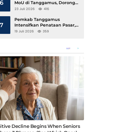
6
MoU di Tanggamus, Dorong
Ekonomi Hijau Berbasis Kopi
23 Juli 2026
416
dan Perdagangan Karbon
Pemkab Tanggamus
7
Intensifkan Penataan Pasar,
Pedagang Diajak Tempati
19 Juli 2026
359
Pasar Modern Talang Padang