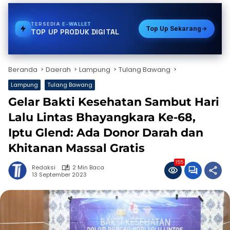
TERSEDIA
PULSA
Top Up Sekarang
TOP UP PRODUK DIGITAL
Beranda
Daerah
Lampung
Tulang Bawang
Lampung
Tulang Bawang
Gelar Bakti Kesehatan Sambut Hari
Lalu Lintas Bhayangkara Ke-68,
Iptu Glend: Ada Donor Darah dan
Khitanan Massal Gratis
155
Redaksi
2 Min Baca
13 September 2023