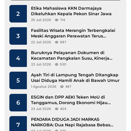
Etika Mahasiswa KKN Darmajaya
2
Dikeluhkan Kepala Pekon Sinar Jawa
25 Juli 2026
714
Fasilitas Wisata Merangin Terbengkalai
3
Meski Anggaran Perawatan Terus
Mengalir
22 Juli 2026
687
Buruknya Pelayanan Dokumen di
4
Kecamatan Pangkalan Susu, Kinerja
Disdukcapil Langkat Disorot
22 Juli 2026
530
Ayah Tiri di Lampung Tengah Ditangkap
5
Usai Diduga Hamili Anak di Bawah Umur
1 Agustus 2026
497
ESGIN dan DPP AEKI Teken MoU di
6
Tanggamus, Dorong Ekonomi Hijau
Berbasis Kopi dan Perdagangan Karbon
23 Juli 2026
424
PENJARA DIDUGA JADI MARKAS
7
NARKOBA: Dua Napi Rajabasa Bebas
Gunakan HP, Muncul Dugaan