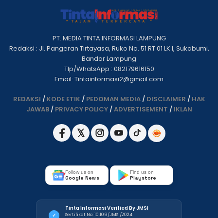
PT. MEDIA TINTA INFORMASI LAMPUNG
Redaksi : Jl. Pangeran Tirtayasa, Ruko No. 51 RT 01 LK I, Sukabumi,
Bandar Lampung
Tlp/WhatsApp : 082179616150
Email: Tintainformasi2@gmail.com
REDAKSI
/
KODE ETIK
/
PEDOMAN MEDIA
/
DISCLAIMER
/
HAK
JAWAB
/
PRIVACY POLICY
/
ADVERTISEMENT
/
IKLAN
Follow us on
Find us on
Google News
Playstore
Tinta Informasi Verified By JMSI
Sertifikat No: 10.109/JMSI/2024
✓