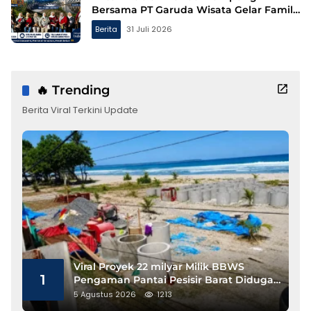
Bersama PT Garuda Wisata Gelar Family
Gathering ke Bandung
Berita
31 Juli 2026
🔥 Trending
Berita Viral Terkini Update
Viral Proyek 22 milyar Milik BBWS
1
Pengaman Pantai Pesisir Barat Diduga
Gunakan Besi Banci
5 Agustus 2026
1213