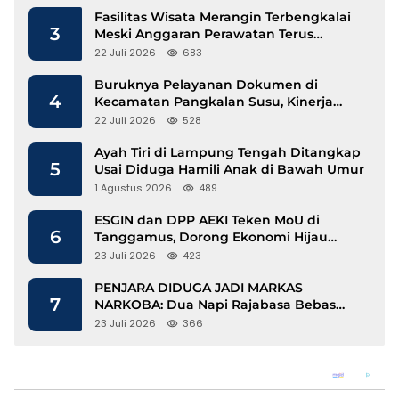
Fasilitas Wisata Merangin Terbengkalai
3
Meski Anggaran Perawatan Terus
Mengalir
22 Juli 2026
683
Buruknya Pelayanan Dokumen di
4
Kecamatan Pangkalan Susu, Kinerja
Disdukcapil Langkat Disorot
22 Juli 2026
528
Ayah Tiri di Lampung Tengah Ditangkap
5
Usai Diduga Hamili Anak di Bawah Umur
1 Agustus 2026
489
ESGIN dan DPP AEKI Teken MoU di
6
Tanggamus, Dorong Ekonomi Hijau
Berbasis Kopi dan Perdagangan Karbon
23 Juli 2026
423
PENJARA DIDUGA JADI MARKAS
7
NARKOBA: Dua Napi Rajabasa Bebas
Gunakan HP, Muncul Dugaan
23 Juli 2026
366
Keterlibatan Oknum Petugas