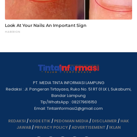
PT. MEDIA TINTA INFORMASI LAMPUNG
Redaksi : Jl. Pangeran Tirtayasa, Ruko No. 51 RT 01 LK I, Sukabumi,
Bandar Lampung
Tlp/WhatsApp : 082179616150
Email: Tintainformasi2@gmail.com
REDAKSI
/
KODE ETIK
/
PEDOMAN MEDIA
/
DISCLAIMER
/
HAK
JAWAB
/
PRIVACY POLICY
/
ADVERTISEMENT
/
IKLAN