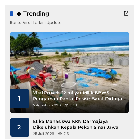
🔥 Trending
Berita Viral Terkini Update
Viral Proyek 22 milyar Milik BBWS
1
Pengaman Pantai Pesisir Barat Diduga
Gunakan Besi Banci
5 Agustus 2026
1193
Etika Mahasiswa KKN Darmajaya
2
Dikeluhkan Kepala Pekon Sinar Jawa
25 Juli 2026
713