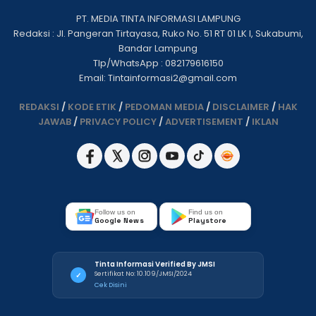
PT. MEDIA TINTA INFORMASI LAMPUNG
Redaksi : Jl. Pangeran Tirtayasa, Ruko No. 51 RT 01 LK I, Sukabumi,
Bandar Lampung
Tlp/WhatsApp : 082179616150
Email: Tintainformasi2@gmail.com
REDAKSI
/
KODE ETIK
/
PEDOMAN MEDIA
/
DISCLAIMER
/
HAK
JAWAB
/
PRIVACY POLICY
/
ADVERTISEMENT
/
IKLAN
Follow us on
Find us on
Google News
Playstore
Tinta Informasi Verified By JMSI
Sertifikat No: 10.109/JMSI/2024
✓
Cek Disini