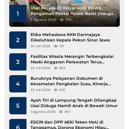
Viral Proyek 22 milyar Milik BBWS
1
Pengaman Pantai Pesisir Barat Diduga
Gunakan Besi Banci
5 Agustus 2026
1158
Etika Mahasiswa KKN Darmajaya
2
Dikeluhkan Kepala Pekon Sinar Jawa
25 Juli 2026
710
Fasilitas Wisata Merangin Terbengkalai
3
Meski Anggaran Perawatan Terus
Mengalir
22 Juli 2026
683
Buruknya Pelayanan Dokumen di
4
Kecamatan Pangkalan Susu, Kinerja
Disdukcapil Langkat Disorot
22 Juli 2026
528
Ayah Tiri di Lampung Tengah Ditangkap
5
Usai Diduga Hamili Anak di Bawah Umur
1 Agustus 2026
487
ESGIN dan DPP AEKI Teken MoU di
6
Tanggamus, Dorong Ekonomi Hijau