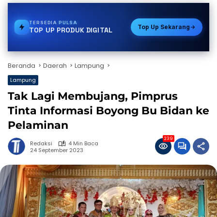
TERSEDIA
BPJS
Top Up Sekarang
TOP UP PRODUK DIGITAL
Beranda
Daerah
Lampung
Lampung
Tak Lagi Membujang, Pimprus
Tinta Informasi Boyong Bu Bidan ke
Pelaminan
239
Redaksi
4 Min Baca
24 September 2023