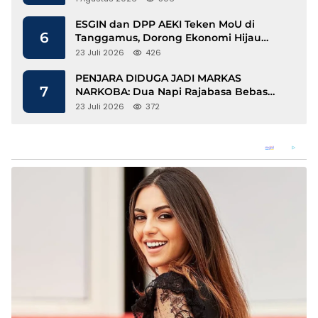
ESGIN dan DPP AEKI Teken MoU di
6
Tanggamus, Dorong Ekonomi Hijau
Berbasis Kopi dan Perdagangan Karbon
23 Juli 2026
426
PENJARA DIDUGA JADI MARKAS
7
NARKOBA: Dua Napi Rajabasa Bebas
Gunakan HP, Muncul Dugaan
23 Juli 2026
372
Keterlibatan Oknum Petugas