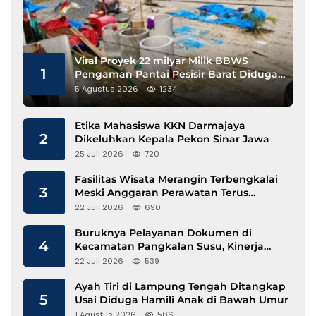
Viral Proyek 22 milyar Milik BBWS
1
Pengaman Pantai Pesisir Barat Diduga
Gunakan Besi Banci
5 Agustus 2026
1234
Etika Mahasiswa KKN Darmajaya
2
Dikeluhkan Kepala Pekon Sinar Jawa
25 Juli 2026
720
Fasilitas Wisata Merangin Terbengkalai
3
Meski Anggaran Perawatan Terus
Mengalir
22 Juli 2026
690
Buruknya Pelayanan Dokumen di
4
Kecamatan Pangkalan Susu, Kinerja
Disdukcapil Langkat Disorot
22 Juli 2026
539
Ayah Tiri di Lampung Tengah Ditangkap
5
Usai Diduga Hamili Anak di Bawah Umur
1 Agustus 2026
506