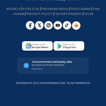
REDAKSI
/
KODE ETIK
/
PEDOMAN MEDIA
/
DISCLAIMER
/
HAK
JAWAB
/
PRIVACY POLICY
/
ADVERTISEMENT
/
IKLAN
Follow us on
Find us on
Google News
Playstore
Tinta Informasi Verified By JMSI
Sertifikat No: 10.109/JMSI/2024
✓
Cek Disini
©COPYRIGHTS 2021 TINTAINFORMASI.COM. "TAJAM TERPERCAYA"