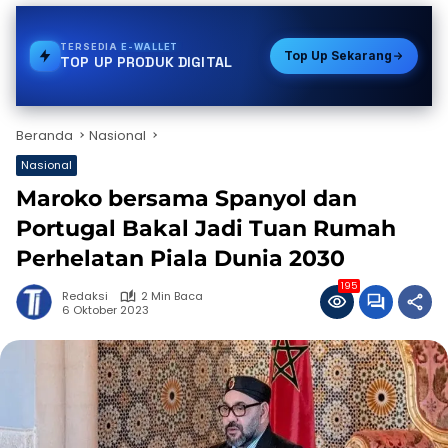
TERSEDIA
VOUCHER GAME
Top Up Sekarang
TOP UP PRODUK DIGITAL
Beranda
Nasional
Nasional
Maroko bersama Spanyol dan
Portugal Bakal Jadi Tuan Rumah
Perhelatan Piala Dunia 2030
195
Redaksi
2 Min Baca
6 Oktober 2023