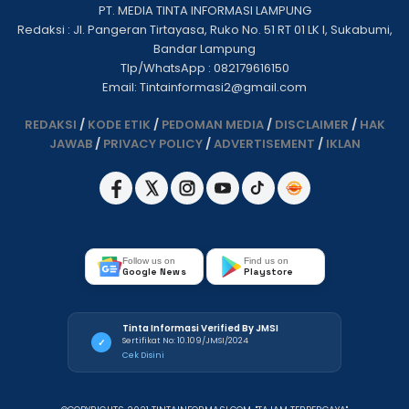
PT. MEDIA TINTA INFORMASI LAMPUNG
Redaksi : Jl. Pangeran Tirtayasa, Ruko No. 51 RT 01 LK I, Sukabumi,
Bandar Lampung
Tlp/WhatsApp : 082179616150
Email: Tintainformasi2@gmail.com
REDAKSI
/
KODE ETIK
/
PEDOMAN MEDIA
/
DISCLAIMER
/
HAK
JAWAB
/
PRIVACY POLICY
/
ADVERTISEMENT
/
IKLAN
Follow us on
Find us on
Google News
Playstore
Tinta Informasi Verified By JMSI
Sertifikat No: 10.109/JMSI/2024
✓
Cek Disini