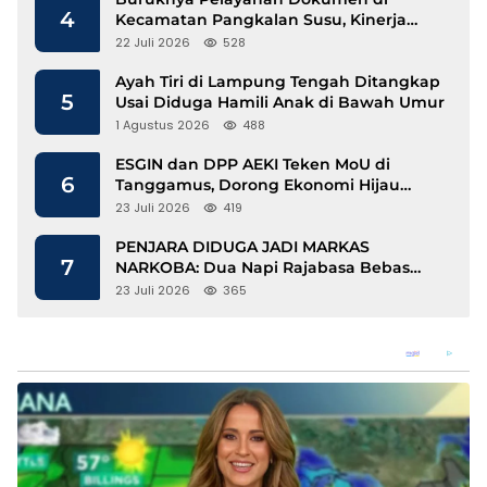
4
Kecamatan Pangkalan Susu, Kinerja
Disdukcapil Langkat Disorot
22 Juli 2026
528
Ayah Tiri di Lampung Tengah Ditangkap
5
Usai Diduga Hamili Anak di Bawah Umur
1 Agustus 2026
488
ESGIN dan DPP AEKI Teken MoU di
6
Tanggamus, Dorong Ekonomi Hijau
Berbasis Kopi dan Perdagangan Karbon
23 Juli 2026
419
PENJARA DIDUGA JADI MARKAS
7
NARKOBA: Dua Napi Rajabasa Bebas
Gunakan HP, Muncul Dugaan
23 Juli 2026
365
Keterlibatan Oknum Petugas