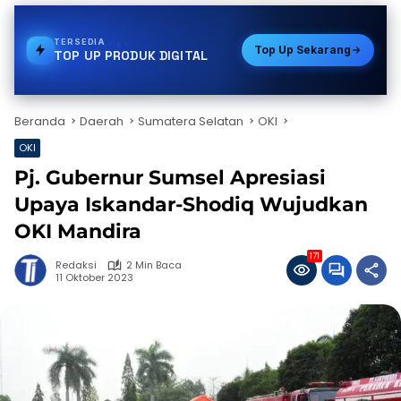
TERSEDIA
PULSA
Top Up Sekarang
TOP UP PRODUK DIGITAL
Beranda
Daerah
Sumatera Selatan
OKI
OKI
Pj. Gubernur Sumsel Apresiasi
Upaya Iskandar-Shodiq Wujudkan
OKI Mandira
171
Redaksi
2 Min Baca
11 Oktober 2023