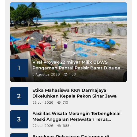
Viral Proyek 22 milyar Milik BBWS
1
Pengaman Pantai Pesisir Barat Diduga
Gunakan Besi Banci
5 Agustus 2026
1158
Etika Mahasiswa KKN Darmajaya
2
Dikeluhkan Kepala Pekon Sinar Jawa
25 Juli 2026
710
Fasilitas Wisata Merangin Terbengkalai
3
Meski Anggaran Perawatan Terus
Mengalir
22 Juli 2026
683
Buruknya Pelayanan Dokumen di