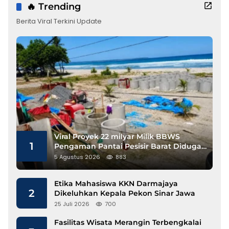
🔥 Trending
Berita Viral Terkini Update
Viral Proyek 22 milyar Milik BBWS
1
Pengaman Pantai Pesisir Barat Diduga
Gunakan Besi Banci
5 Agustus 2026
883
Etika Mahasiswa KKN Darmajaya
2
Dikeluhkan Kepala Pekon Sinar Jawa
25 Juli 2026
700
Fasilitas Wisata Merangin Terbengkalai