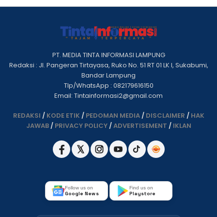
PT. MEDIA TINTA INFORMASI LAMPUNG
Redaksi : Jl. Pangeran Tirtayasa, Ruko No. 51 RT 01 LK I, Sukabumi,
Bandar Lampung
Tlp/WhatsApp : 082179616150
Email: Tintainformasi2@gmail.com
REDAKSI
/
KODE ETIK
/
PEDOMAN MEDIA
/
DISCLAIMER
/
HAK
JAWAB
/
PRIVACY POLICY
/
ADVERTISEMENT
/
IKLAN
Follow us on
Find us on
Google News
Playstore