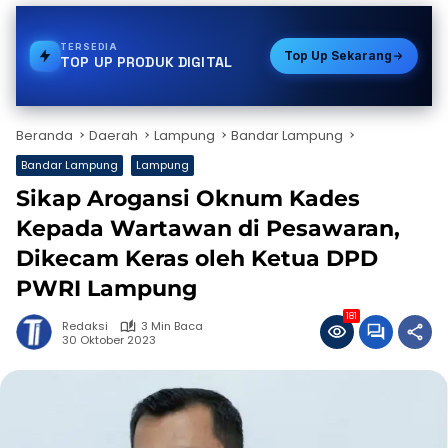
TERSEDIA
E-WALLET
Top Up Sekarang
TOP UP PRODUK DIGITAL
Beranda
Daerah
Lampung
Bandar Lampung
Bandar Lampung
Lampung
Sikap Arogansi Oknum Kades
Kepada Wartawan di Pesawaran,
Dikecam Keras oleh Ketua DPD
PWRI Lampung
181
Redaksi
3 Min Baca
30 Oktober 2023