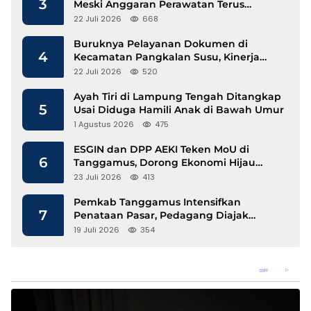
3
Meski Anggaran Perawatan Terus
Mengalir
22 Juli 2026
668
Buruknya Pelayanan Dokumen di
4
Kecamatan Pangkalan Susu, Kinerja
Disdukcapil Langkat Disorot
22 Juli 2026
520
Ayah Tiri di Lampung Tengah Ditangkap
5
Usai Diduga Hamili Anak di Bawah Umur
1 Agustus 2026
475
ESGIN dan DPP AEKI Teken MoU di
6
Tanggamus, Dorong Ekonomi Hijau
Berbasis Kopi dan Perdagangan Karbon
23 Juli 2026
413
Pemkab Tanggamus Intensifkan
7
Penataan Pasar, Pedagang Diajak
Tempati Pasar Modern Talang Padang
19 Juli 2026
354