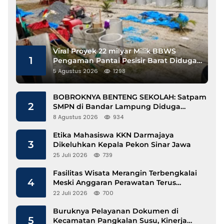
Viral Proyek 22 milyar Milik BBWS
1
Pengaman Pantai Pesisir Barat Diduga
Gunakan Besi Banci
5 Agustus 2026
1298
BOBROKNYA BENTENG SEKOLAH: Satpam
2
SMPN di Bandar Lampung Diduga
Lecehkan Siswi
8 Agustus 2026
934
Etika Mahasiswa KKN Darmajaya
3
Dikeluhkan Kepala Pekon Sinar Jawa
25 Juli 2026
739
Fasilitas Wisata Merangin Terbengkalai
4
Meski Anggaran Perawatan Terus
Mengalir
22 Juli 2026
700
Buruknya Pelayanan Dokumen di
5
Kecamatan Pangkalan Susu, Kinerja