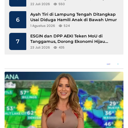
Disdukcapil Langkat Disorot
22 Juli 2026
550
Ayah Tiri di Lampung Tengah Ditangkap
6
Usai Diduga Hamili Anak di Bawah Umur
1 Agustus 2026
524
ESGIN dan DPP AEKI Teken MoU di
7
Tanggamus, Dorong Ekonomi Hijau
Berbasis Kopi dan Perdagangan Karbon
23 Juli 2026
435