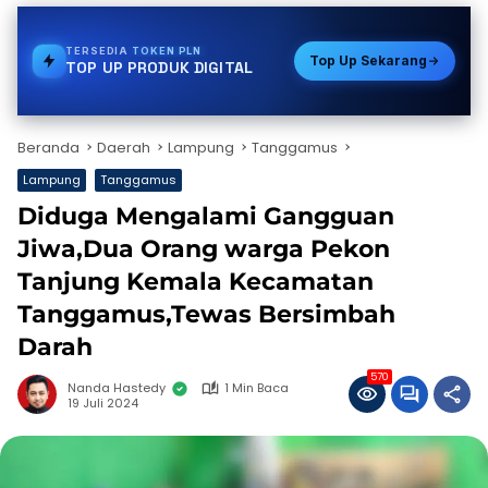
TERSEDIA
GAS
Top Up Sekarang
TOP UP PRODUK DIGITAL
Beranda
Daerah
Lampung
Tanggamus
Lampung
Tanggamus
Diduga Mengalami Gangguan
Jiwa,Dua Orang warga Pekon
Tanjung Kemala Kecamatan
Tanggamus,Tewas Bersimbah
Darah
570
Nanda Hastedy
1 Min Baca
19 Juli 2024