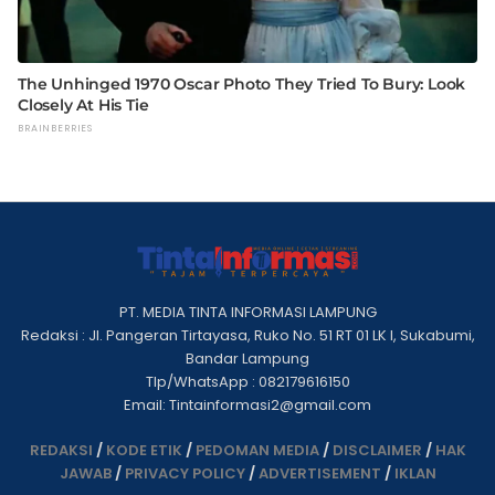
PT. MEDIA TINTA INFORMASI LAMPUNG
Redaksi : Jl. Pangeran Tirtayasa, Ruko No. 51 RT 01 LK I, Sukabumi,
Bandar Lampung
Tlp/WhatsApp : 082179616150
Email: Tintainformasi2@gmail.com
REDAKSI
/
KODE ETIK
/
PEDOMAN MEDIA
/
DISCLAIMER
/
HAK
JAWAB
/
PRIVACY POLICY
/
ADVERTISEMENT
/
IKLAN