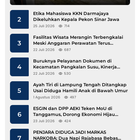
Etika Mahasiswa KKN Darmajaya
2
Dikeluhkan Kepala Pekon Sinar Jawa
25 Juli 2026
714
Fasilitas Wisata Merangin Terbengkalai
3
Meski Anggaran Perawatan Terus
Mengalir
22 Juli 2026
687
Buruknya Pelayanan Dokumen di
4
Kecamatan Pangkalan Susu, Kinerja
Disdukcapil Langkat Disorot
22 Juli 2026
530
Ayah Tiri di Lampung Tengah Ditangkap
5
Usai Diduga Hamili Anak di Bawah Umur
1 Agustus 2026
497
ESGIN dan DPP AEKI Teken MoU di
6
Tanggamus, Dorong Ekonomi Hijau
Berbasis Kopi dan Perdagangan Karbon
23 Juli 2026
424
PENJARA DIDUGA JADI MARKAS
7
NARKOBA: Dua Napi Rajabasa Bebas