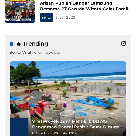
Arisan Pubian Bandar Lampung
Bersama PT Garuda Wisata Gelar Family
Gathering ke Bandung
Berita
31 Juli 2026
🔥 Trending
Berita Viral Terkini Update
Viral Proyek 22 milyar Milik BBWS
1
Pengaman Pantai Pesisir Barat Diduga
Gunakan Besi Banci
5 Agustus 2026
1209