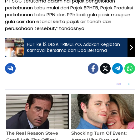
PT SGC terutama dalam hal pajak pengelolaan
perkebunan tebu mulai dari Pajak BPHTB, Pajak Produksi
perkebunan tebu PPN dan PPh baik gula pasir maupun
gula cair dan etanol serta pajak air tanah dari
perusahaan tersebut,” tandasnya
HUT ke 12 DESA TRIMULYO, Adakan Kegiatan
Karnaval bersama dan Doa Bersama