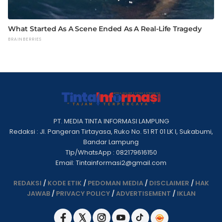
PT. MEDIA TINTA INFORMASI LAMPUNG
Redaksi : Jl. Pangeran Tirtayasa, Ruko No. 51 RT 01 LK I, Sukabumi,
Bandar Lampung
Tlp/WhatsApp : 082179616150
Email: Tintainformasi2@gmail.com
REDAKSI
/
KODE ETIK
/
PEDOMAN MEDIA
/
DISCLAIMER
/
HAK
JAWAB
/
PRIVACY POLICY
/
ADVERTISEMENT
/
IKLAN