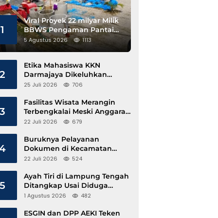
Viral Proyek 22 milyar Milik
1
BBWS Pengaman Pantai
Pesisir Barat Diduga
5 Agustus 2026
1113
Gunakan Besi Banci
Etika Mahasiswa KKN
2
Darmajaya Dikeluhkan
Kepala Pekon Sinar Jawa
25 Juli 2026
706
Fasilitas Wisata Merangin
3
Terbengkalai Meski Anggaran
Perawatan Terus Mengalir
22 Juli 2026
679
Buruknya Pelayanan
4
Dokumen di Kecamatan
Pangkalan Susu, Kinerja
22 Juli 2026
524
Disdukcapil Langkat Disorot
Ayah Tiri di Lampung Tengah
5
Ditangkap Usai Diduga
Hamili Anak di Bawah Umur
1 Agustus 2026
482
ESGIN dan DPP AEKI Teken