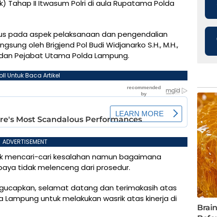
 Tahap II Itwasum Polri di aula Rupatama Polda
 fokus pada aspek pelaksanaan dan pengendalian
sung oleh Brigjend Pol Budi Widjanarko S.H., M.H.,
 dan Pejabat Utama Polda Lampung.
oll Untuk Baca Artikel
ADVERTISEMENT
uk mencari-cari kesalahan namun bagaimana
aya tidak melenceng dari prosedur.
gucapkan, selamat datang dan terimakasih atas
a Lampung untuk melakukan wasrik atas kinerja di