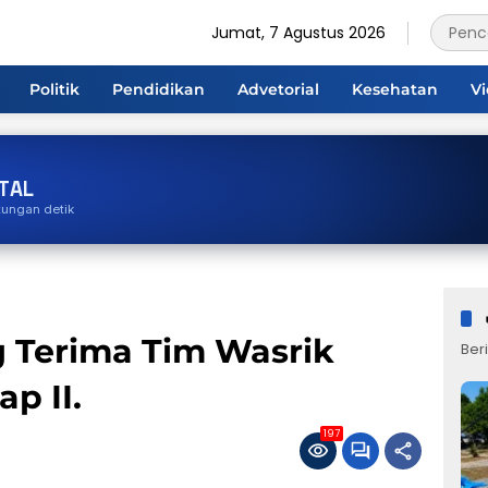
Jumat, 7 Agustus 2026
Politik
Pendidikan
Advetorial
Kesehatan
V
TAL
tungan detik
 Terima Tim Wasrik
Beri
p II.
197