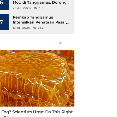
6
MoU di Tanggamus, Dorong
Ekonomi Hijau Berbasis Kopi
23 Juli 2026
418
dan Perdagangan Karbon
Pemkab Tanggamus
7
Intensifkan Penataan Pasar,
Pedagang Diajak Tempati
19 Juli 2026
362
Pasar Modern Talang Padang