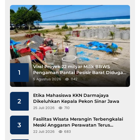
Viral Proyek 22 milyar Milik BBWS
1
Pengaman Pantai Pesisir Barat Diduga
Gunakan Besi Banci
5 Agustus 2026
1142
Etika Mahasiswa KKN Darmajaya
2
Dikeluhkan Kepala Pekon Sinar Jawa
25 Juli 2026
710
Fasilitas Wisata Merangin Terbengkalai
3
Meski Anggaran Perawatan Terus
Mengalir
22 Juli 2026
683