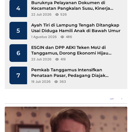
Buruknya Pelayanan Dokumen di
4
Kecamatan Pangkalan Susu, Kinerja
Disdukcapil Langkat Disorot
22 Juli 2026
526
Ayah Tiri di Lampung Tengah Ditangkap
5
Usai Diduga Hamili Anak di Bawah Umur
1 Agustus 2026
486
ESGIN dan DPP AEKI Teken MoU di
6
Tanggamus, Dorong Ekonomi Hijau
Berbasis Kopi dan Perdagangan Karbon
23 Juli 2026
419
Pemkab Tanggamus Intensifkan
7
Penataan Pasar, Pedagang Diajak
Tempati Pasar Modern Talang Padang
19 Juli 2026
363