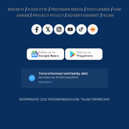
REDAKSI
/
KODE ETIK
/
PEDOMAN MEDIA
/
DISCLAIMER
/
HAK
JAWAB
/
PRIVACY POLICY
/
ADVERTISEMENT
/
IKLAN
Follow us on
Find us on
Google News
Playstore
Tinta Informasi Verified By JMSI
Sertifikat No: 10.109/JMSI/2024
✓
Cek Disini
©COPYRIGHTS 2021 TINTAINFORMASI.COM. "TAJAM TERPERCAYA"