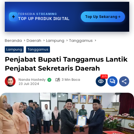
TERSEDIA
BPJS
Top Up Sekarang
TOP UP PRODUK DIGITAL
Beranda
Daerah
Lampung
Tanggamus
Lampung
Tanggamus
Penjabat Bupati Tanggamus Lantik
Penjabat Sekretaris Daerah
305
Nanda Hastedy
3 Min Baca
23 Juli 2024