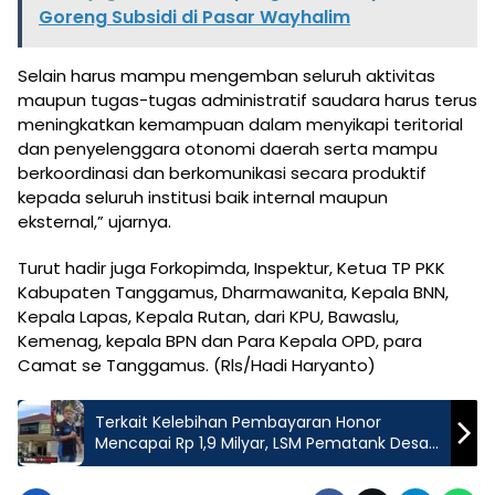
Goreng Subsidi di Pasar Wayhalim
Selain harus mampu mengemban seluruh aktivitas
maupun tugas-tugas administratif saudara harus terus
meningkatkan kemampuan dalam menyikapi teritorial
dan penyelenggara otonomi daerah serta mampu
berkoordinasi dan berkomunikasi secara produktif
kepada seluruh institusi baik internal maupun
eksternal,” ujarnya.
Turut hadir juga Forkopimda, Inspektur, Ketua TP PKK
Kabupaten Tanggamus, Dharmawanita, Kepala BNN,
Kepala Lapas, Kepala Rutan, dari KPU, Bawaslu,
Kemenag, kepala BPN dan Para Kepala OPD, para
Camat se Tanggamus. (Rls/Hadi Haryanto)
Terkait Kelebihan Pembayaran Honor
Mencapai Rp 1,9 Milyar, LSM Pematank Desak
APH Tegakkan UU, Pengembalian Kerugian
Negara Tidak Menghapus Tuntutan Pidana