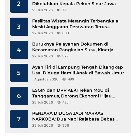
2
Dikeluhkan Kepala Pekon Sinar Jawa
25 Juli 2026
713
Fasilitas Wisata Merangin Terbengkalai
3
Meski Anggaran Perawatan Terus
Mengalir
22 Juli 2026
683
Buruknya Pelayanan Dokumen di
4
Kecamatan Pangkalan Susu, Kinerja
Disdukcapil Langkat Disorot
22 Juli 2026
529
Ayah Tiri di Lampung Tengah Ditangkap
5
Usai Diduga Hamili Anak di Bawah Umur
1 Agustus 2026
489
ESGIN dan DPP AEKI Teken MoU di
6
Tanggamus, Dorong Ekonomi Hijau
Berbasis Kopi dan Perdagangan Karbon
23 Juli 2026
423
PENJARA DIDUGA JADI MARKAS
7
NARKOBA: Dua Napi Rajabasa Bebas
Gunakan HP, Muncul Dugaan
23 Juli 2026
366
Keterlibatan Oknum Petugas