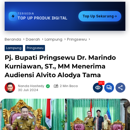
TERSEDIA
E-WALLET
Top Up Sekarang
TOP UP PRODUK DIGITAL
Beranda
Daerah
Lampung
Pringsewu
Lampung
Pringsewu
Pj. Bupati Pringsewu Dr. Marindo
Kurniawan, ST., MM Menerima
Audiensi Alvito Alodya Tama
227
Nanda Hastedy
2 Min Baca
30 Juli 2024