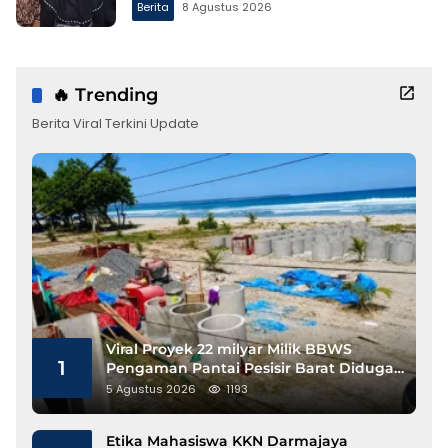
Berita
8 Agustus 2026
🔥 Trending
Berita Viral Terkini Update
Viral Proyek 22 milyar Milik BBWS
1
Pengaman Pantai Pesisir Barat Diduga
Gunakan Besi Banci
5 Agustus 2026
1193
Etika Mahasiswa KKN Darmajaya