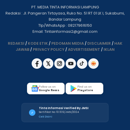
PT. MEDIA TINTA INFORMASI LAMPUNG
Redaksi : Jl. Pangeran Tirtayasa, Ruko No. 51 RT 01 LK I, Sukabumi,
Bandar Lampung
Tlp/WhatsApp : 082179616150
Email: Tintainformasi2@gmail.com
REDAKSI
/
KODE ETIK
/
PEDOMAN MEDIA
/
DISCLAIMER
/
HAK
JAWAB
/
PRIVACY POLICY
/
ADVERTISEMENT
/
IKLAN
Follow us on
Find us on
Google News
Playstore
Tinta Informasi Verified By JMSI
Sertifikat No: 10.109/JMSI/2024
✓
Cek Disini