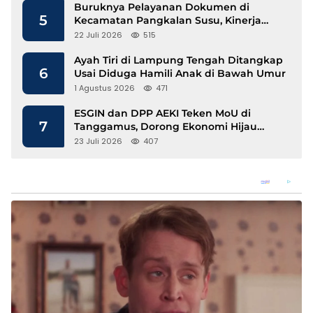
Buruknya Pelayanan Dokumen di
5
Kecamatan Pangkalan Susu, Kinerja
Disdukcapil Langkat Disorot
22 Juli 2026
515
Ayah Tiri di Lampung Tengah Ditangkap
6
Usai Diduga Hamili Anak di Bawah Umur
1 Agustus 2026
471
ESGIN dan DPP AEKI Teken MoU di
7
Tanggamus, Dorong Ekonomi Hijau
Berbasis Kopi dan Perdagangan Karbon
23 Juli 2026
407