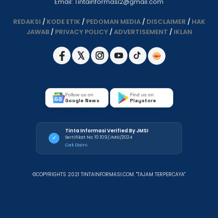
Email: Tintainformasi2@gmail.com
REDAKSI
/
KODE ETIK
/
PEDOMAN MEDIA
/
DISCLAIMER
/
HAK
JAWAB
/
PRIVACY POLICY
/
ADVERTISEMENT
/
IKLAN
Follow us on
Find us on
Google News
Playstore
Tinta Informasi Verified By JMSI
Sertifikat No: 10.109/JMSI/2024
✓
Cek Disini
©COPYRIGHTS 2021 TINTAINFORMASI.COM. "TAJAM TERPERCAYA"