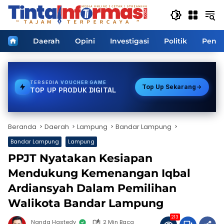
Langsung
ke
konten
Home
Daerah
Opini
Investigasi
Politik
Pendi
TERSEDIA
BPJS
Top Up Sekarang
TOP UP PRODUK DIGITAL
Beranda
Daerah
Lampung
Bandar Lampung
Bandar Lampung
Lampung
PPJT Nyatakan Kesiapan
Mendukung Kemenangan Iqbal
Ardiansyah Dalam Pemilihan
Walikota Bandar Lampung
213
Nanda Hastedy
2 Min Baca