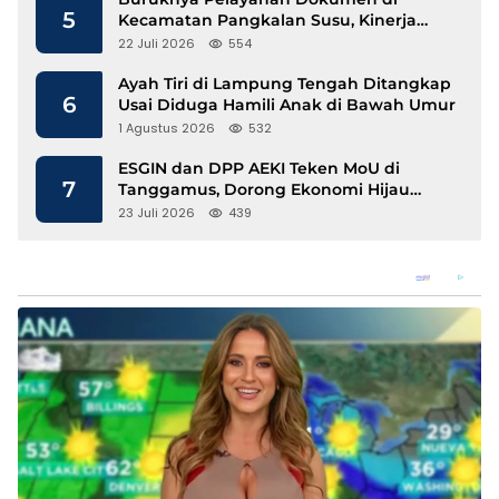
5
Kecamatan Pangkalan Susu, Kinerja
Disdukcapil Langkat Disorot
22 Juli 2026
554
Ayah Tiri di Lampung Tengah Ditangkap
6
Usai Diduga Hamili Anak di Bawah Umur
1 Agustus 2026
532
ESGIN dan DPP AEKI Teken MoU di
7
Tanggamus, Dorong Ekonomi Hijau
Berbasis Kopi dan Perdagangan Karbon
23 Juli 2026
439