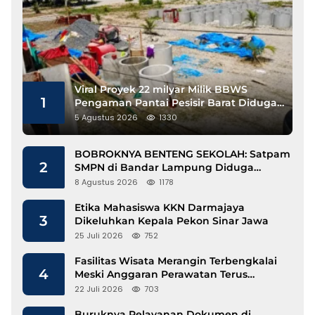
Viral Proyek 22 milyar Milik BBWS
1
Pengaman Pantai Pesisir Barat Diduga
Gunakan Besi Banci
5 Agustus 2026
1330
BOBROKNYA BENTENG SEKOLAH: Satpam
2
SMPN di Bandar Lampung Diduga
Lecehkan Siswi
8 Agustus 2026
1178
Etika Mahasiswa KKN Darmajaya
3
Dikeluhkan Kepala Pekon Sinar Jawa
25 Juli 2026
752
Fasilitas Wisata Merangin Terbengkalai
4
Meski Anggaran Perawatan Terus
Mengalir
22 Juli 2026
703
Buruknya Pelayanan Dokumen di