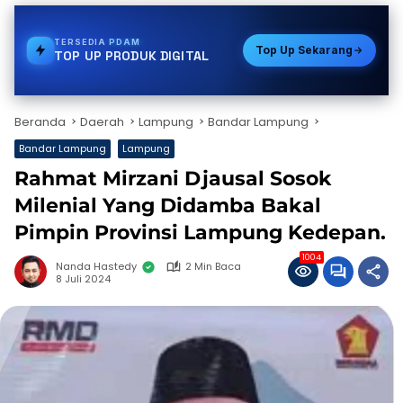
TERSEDIA
VOUCHER GAME
Top Up Sekarang
TOP UP PRODUK DIGITAL
Beranda
Daerah
Lampung
Bandar Lampung
Bandar Lampung
Lampung
Rahmat Mirzani Djausal Sosok
Milenial Yang Didamba Bakal
Pimpin Provinsi Lampung Kedepan.
1004
Nanda Hastedy
2 Min Baca
8 Juli 2024