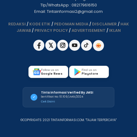
Tlp/WhatsApp : 082179616150
Email: Tintainformasi2@gmail.com
REDAKSI
/
KODE ETIK
/
PEDOMAN MEDIA
/
DISCLAIMER
/
HAK
JAWAB
/
PRIVACY POLICY
/
ADVERTISEMENT
/
IKLAN
Follow us on
Find us on
Google News
Playstore
Tinta Informasi Verified By JMSI
Sertifikat No: 10.109/JMSI/2024
✓
Cek Disini
©COPYRIGHTS 2021 TINTAINFORMASI.COM. "TAJAM TERPERCAYA"