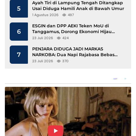
Ayah Tiri di Lampung Tengah Ditangkap
5
Usai Diduga Hamili Anak di Bawah Umur
1 Agustus 2026
497
ESGIN dan DPP AEKI Teken MoU di
6
Tanggamus, Dorong Ekonomi Hijau
Berbasis Kopi dan Perdagangan Karbon
23 Juli 2026
424
PENJARA DIDUGA JADI MARKAS
7
NARKOBA: Dua Napi Rajabasa Bebas
Gunakan HP, Muncul Dugaan
23 Juli 2026
370
Keterlibatan Oknum Petugas