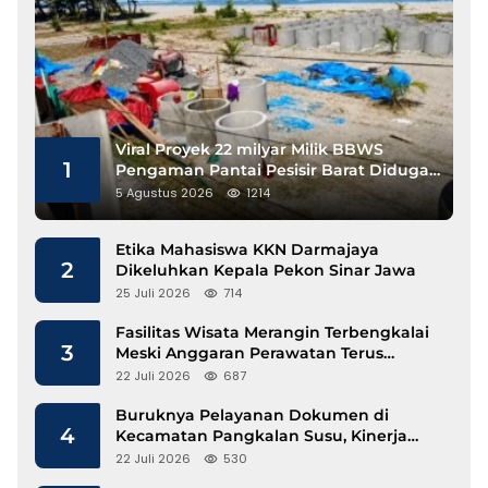
Viral Proyek 22 milyar Milik BBWS
1
Pengaman Pantai Pesisir Barat Diduga
Gunakan Besi Banci
5 Agustus 2026
1214
Etika Mahasiswa KKN Darmajaya
2
Dikeluhkan Kepala Pekon Sinar Jawa
25 Juli 2026
714
Fasilitas Wisata Merangin Terbengkalai
3
Meski Anggaran Perawatan Terus
Mengalir
22 Juli 2026
687
Buruknya Pelayanan Dokumen di
4
Kecamatan Pangkalan Susu, Kinerja
Disdukcapil Langkat Disorot
22 Juli 2026
530