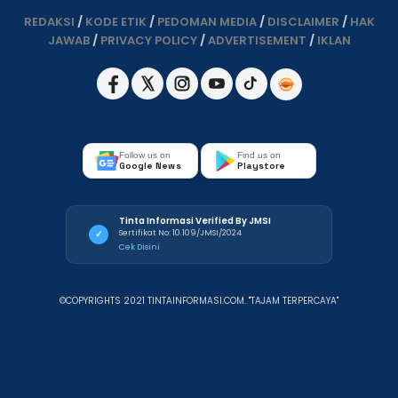
REDAKSI
/
KODE ETIK
/
PEDOMAN MEDIA
/
DISCLAIMER
/
HAK
JAWAB
/
PRIVACY POLICY
/
ADVERTISEMENT
/
IKLAN
Follow us on
Find us on
Google News
Playstore
Tinta Informasi Verified By JMSI
Sertifikat No: 10.109/JMSI/2024
✓
Cek Disini
©COPYRIGHTS 2021 TINTAINFORMASI.COM. "TAJAM TERPERCAYA"