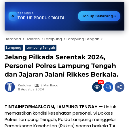
TERSEDIA
PAKET DATA
Top Up Sekarang
TOP UP PRODUK DIGITAL
Beranda
Daerah
Lampung
Lampung Tengah
Lampung
Lampung Tengah
Jelang Pilkada Serentak 2024,
Personel Polres Lampung Tengah
dan Jajaran Jalani Rikkes Berkala.
216
Redaksi
2 Min Baca
6 Agustus 2024
TINTAINFORMASI.COM, LAMPUNG TENGAH —
Untuk
memastikan kondisi kesehatan personel, Si Dokkes
Polres Lampung Tengah, Polda Lampung menggelar
Pemeriksaan Kesehatan (Rikkes) secara berkala T.A