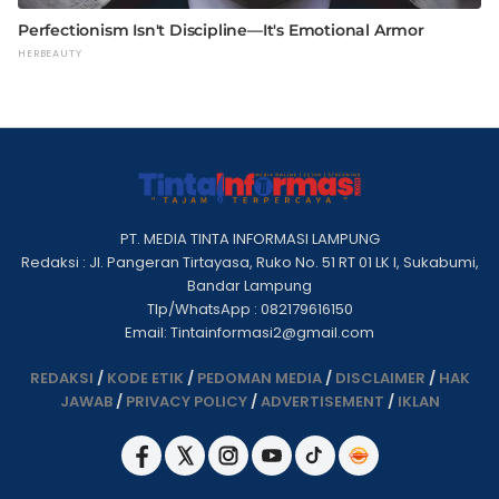
PT. MEDIA TINTA INFORMASI LAMPUNG
Redaksi : Jl. Pangeran Tirtayasa, Ruko No. 51 RT 01 LK I, Sukabumi,
Bandar Lampung
Tlp/WhatsApp : 082179616150
Email: Tintainformasi2@gmail.com
REDAKSI
/
KODE ETIK
/
PEDOMAN MEDIA
/
DISCLAIMER
/
HAK
JAWAB
/
PRIVACY POLICY
/
ADVERTISEMENT
/
IKLAN