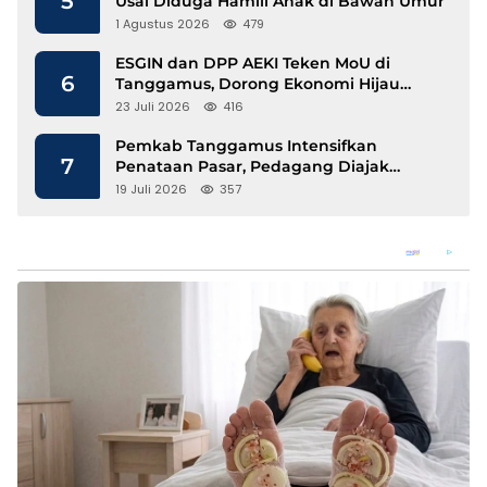
5
Usai Diduga Hamili Anak di Bawah Umur
1 Agustus 2026
479
ESGIN dan DPP AEKI Teken MoU di
6
Tanggamus, Dorong Ekonomi Hijau
Berbasis Kopi dan Perdagangan Karbon
23 Juli 2026
416
Pemkab Tanggamus Intensifkan
7
Penataan Pasar, Pedagang Diajak
Tempati Pasar Modern Talang Padang
19 Juli 2026
357