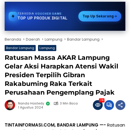
TERSEDIA
PDAM
Top Up Sekarang
TOP UP PRODUK DIGITAL
Beranda
Daerah
Lampung
Bandar Lampung
Bandar Lampung
Lampung
Ratusan Massa AKAR Lampung
Gelar Aksi Harapkan Atensi Wakil
Presiden Terpilih Gibran
Rakabuming Raka Terkait
Perusahaan Pengemplang Pajak
178
Nanda Hastedy
3 Min Baca
1 Agustus 2024
TINTAINFORMASI.COM, BANDAR LAMPUNG —-
Ratusan