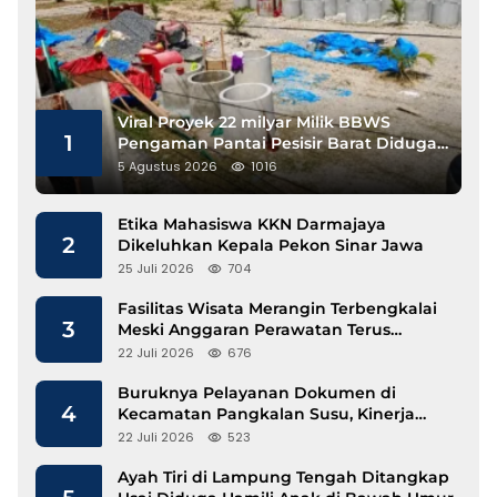
Viral Proyek 22 milyar Milik BBWS
1
Pengaman Pantai Pesisir Barat Diduga
Gunakan Besi Banci
5 Agustus 2026
1016
Etika Mahasiswa KKN Darmajaya
2
Dikeluhkan Kepala Pekon Sinar Jawa
25 Juli 2026
704
Fasilitas Wisata Merangin Terbengkalai
3
Meski Anggaran Perawatan Terus
Mengalir
22 Juli 2026
676
Buruknya Pelayanan Dokumen di
4
Kecamatan Pangkalan Susu, Kinerja
Disdukcapil Langkat Disorot
22 Juli 2026
523
Ayah Tiri di Lampung Tengah Ditangkap