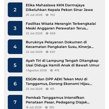
Etika Mahasiswa KKN Darmajaya
2
Dikeluhkan Kepala Pekon Sinar Jawa
25 Juli 2026
702
Fasilitas Wisata Merangin Terbengkalai
3
Meski Anggaran Perawatan Terus
Mengalir
22 Juli 2026
669
Buruknya Pelayanan Dokumen di
4
Kecamatan Pangkalan Susu, Kinerja
Disdukcapil Langkat Disorot
22 Juli 2026
520
Ayah Tiri di Lampung Tengah Ditangkap
5
Usai Diduga Hamili Anak di Bawah Umur
1 Agustus 2026
476
ESGIN dan DPP AEKI Teken MoU di
6
Tanggamus, Dorong Ekonomi Hijau
Berbasis Kopi dan Perdagangan Karbon
23 Juli 2026
413
Pemkab Tanggamus Intensifkan
7
Penataan Pasar, Pedagang Diajak
Tempati Pasar Modern Talang Padang
19 Juli 2026
355