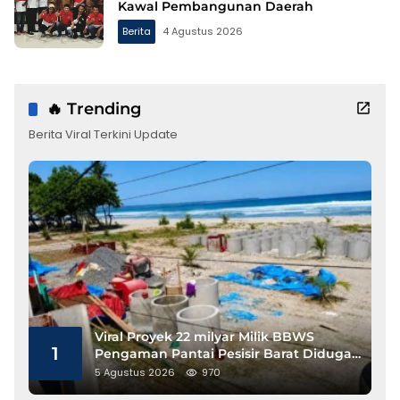
Kawal Pembangunan Daerah
Berita
4 Agustus 2026
🔥 Trending
Berita Viral Terkini Update
Viral Proyek 22 milyar Milik BBWS
1
Pengaman Pantai Pesisir Barat Diduga
Gunakan Besi Banci
5 Agustus 2026
970