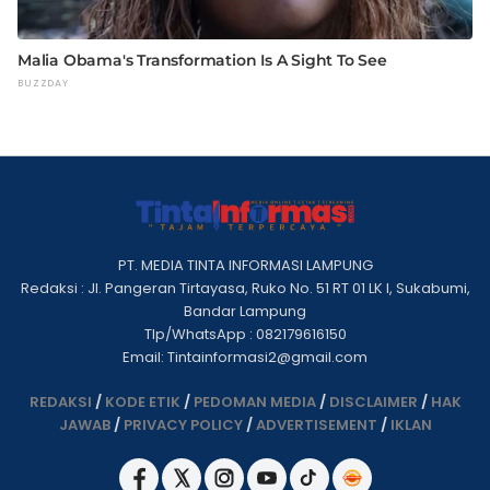
PT. MEDIA TINTA INFORMASI LAMPUNG
Redaksi : Jl. Pangeran Tirtayasa, Ruko No. 51 RT 01 LK I, Sukabumi,
Bandar Lampung
Tlp/WhatsApp : 082179616150
Email: Tintainformasi2@gmail.com
REDAKSI
/
KODE ETIK
/
PEDOMAN MEDIA
/
DISCLAIMER
/
HAK
JAWAB
/
PRIVACY POLICY
/
ADVERTISEMENT
/
IKLAN