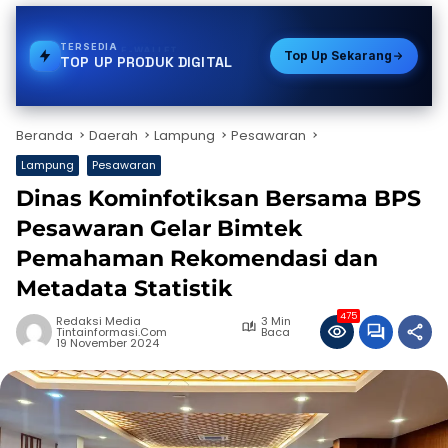
TERSEDIA
VOUCHER GAME
Top Up Sekarang
TOP UP PRODUK DIGITAL
Beranda
Daerah
Lampung
Pesawaran
Lampung
Pesawaran
Dinas Kominfotiksan Bersama BPS
Pesawaran Gelar Bimtek
Pemahaman Rekomendasi dan
Metadata Statistik
475
Redaksi Media
3 Min
Tintainformasi.com
Baca
19 November 2024