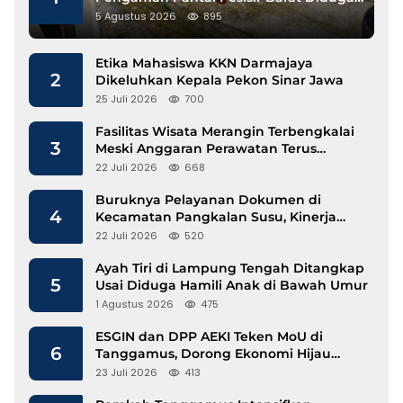
Gunakan Besi Banci
5 Agustus 2026
895
Etika Mahasiswa KKN Darmajaya
2
Dikeluhkan Kepala Pekon Sinar Jawa
25 Juli 2026
700
Fasilitas Wisata Merangin Terbengkalai
3
Meski Anggaran Perawatan Terus
Mengalir
22 Juli 2026
668
Buruknya Pelayanan Dokumen di
4
Kecamatan Pangkalan Susu, Kinerja
Disdukcapil Langkat Disorot
22 Juli 2026
520
Ayah Tiri di Lampung Tengah Ditangkap
5
Usai Diduga Hamili Anak di Bawah Umur
1 Agustus 2026
475
ESGIN dan DPP AEKI Teken MoU di
6
Tanggamus, Dorong Ekonomi Hijau
Berbasis Kopi dan Perdagangan Karbon
23 Juli 2026
413