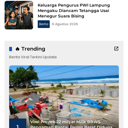
Keluarga Pengurus PWI Lampung
Mengaku Diancam Tetangga Usai
Menegur Suara Bising
Berita
6 Agustus 2026
🔥 Trending
Berita Viral Terkini Update
Viral Proyek 22 milyar Milik BBWS
1
Pengaman Pantai Pesisir Barat Diduga