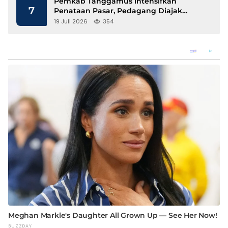
Pemkab Tanggamus Intensifkan
7
Penataan Pasar, Pedagang Diajak
Tempati Pasar Modern Talang Padang
19 Juli 2026
354