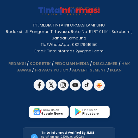
PT. MEDIA TINTA INFORMASI LAMPUNG
Redaksi : Jl. Pangeran Tirtayasa, Ruko No. 51 RT 01 LK I, Sukabumi,
Bandar Lampung
Tlp/WhatsApp : 082179616150
Email: Tintainformasi2@gmail.com
REDAKSI
/
KODE ETIK
/
PEDOMAN MEDIA
/
DISCLAIMER
/
HAK
JAWAB
/
PRIVACY POLICY
/
ADVERTISEMENT
/
IKLAN
Follow us on
Find us on
Google News
Playstore
Tinta Informasi Verified By JMSI
Sertifikat No: 10.109/JMSI/2024
✓