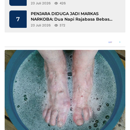
Berbasis Kopi dan Perdagangan Karbon
23 Juli 2026
426
PENJARA DIDUGA JADI MARKAS
7
NARKOBA: Dua Napi Rajabasa Bebas
Gunakan HP, Muncul Dugaan
23 Juli 2026
372
Keterlibatan Oknum Petugas