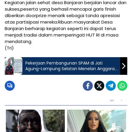
Kegiatan jalan sehat desa Banjaran berjalan lancar dan
sukses,peserta yang berhasil mencapai garis finish
diberikan doorprize menarik sebagai tanda apresiasi
atas partisipasi mereka.Ribuan masyarakat Desa
Banjaran berharap kegiatan seperti ini dapat terus
menjadi tradisi dalam memperingati HUT RI di masa
mendatang.
(Tri)
Pekerjaan Pembangunan SPAM di Jati
Agung-Lampung Selatan Menelan Anggaran
Rp.546 Juta, Diduga Perencana, Pengawas
dan Pelaksana Main Mata