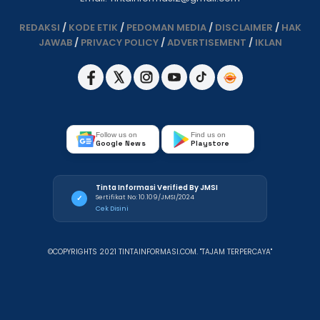
REDAKSI
/
KODE ETIK
/
PEDOMAN MEDIA
/
DISCLAIMER
/
HAK
JAWAB
/
PRIVACY POLICY
/
ADVERTISEMENT
/
IKLAN
Follow us on
Find us on
Google News
Playstore
Tinta Informasi Verified By JMSI
Sertifikat No: 10.109/JMSI/2024
✓
Cek Disini
©COPYRIGHTS 2021 TINTAINFORMASI.COM. "TAJAM TERPERCAYA"