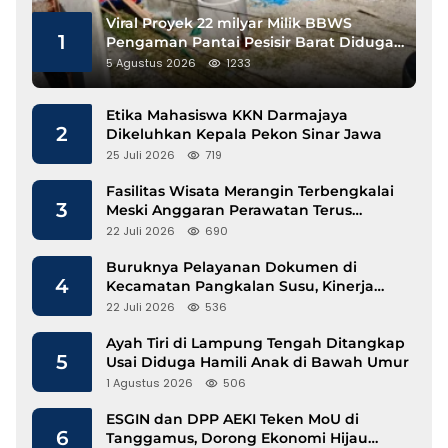
Viral Proyek 22 milyar Milik BBWS
1
Pengaman Pantai Pesisir Barat Diduga
Gunakan Besi Banci
5 Agustus 2026
1233
Etika Mahasiswa KKN Darmajaya
2
Dikeluhkan Kepala Pekon Sinar Jawa
25 Juli 2026
719
Fasilitas Wisata Merangin Terbengkalai
3
Meski Anggaran Perawatan Terus
Mengalir
22 Juli 2026
690
Buruknya Pelayanan Dokumen di
4
Kecamatan Pangkalan Susu, Kinerja
Disdukcapil Langkat Disorot
22 Juli 2026
536
Ayah Tiri di Lampung Tengah Ditangkap
5
Usai Diduga Hamili Anak di Bawah Umur
1 Agustus 2026
506
ESGIN dan DPP AEKI Teken MoU di
6
Tanggamus, Dorong Ekonomi Hijau