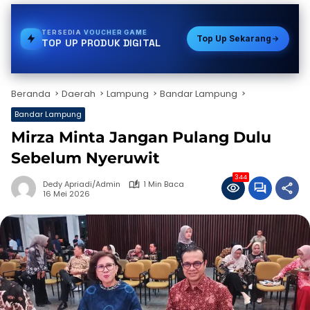
TERSEDIA
PULSA
Top Up Sekarang
TOP UP PRODUK DIGITAL
Beranda
Daerah
Lampung
Bandar Lampung
Bandar Lampung
Mirza Minta Jangan Pulang Dulu
Sebelum Nyeruwit
344
Dedy Apriadi/Admin
1 Min Baca
16 Mei 2026