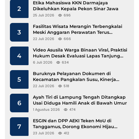
Etika Mahasiswa KKN Darmajaya
2
Dikeluhkan Kepala Pekon Sinar Jawa
25 Juli 2026
696
Fasilitas Wisata Merangin Terbengkalai
3
Meski Anggaran Perawatan Terus
Mengalir
22 Juli 2026
666
Video Asusila Warga Binaan Viral, Praktisi
4
Hukum Desak Evaluasi Lapas Tanjung
Raja
6 Juli 2026
634
Buruknya Pelayanan Dokumen di
5
Kecamatan Pangkalan Susu, Kinerja
Disdukcapil Langkat Disorot
22 Juli 2026
518
Ayah Tiri di Lampung Tengah Ditangkap
6
Usai Diduga Hamili Anak di Bawah Umur
1 Agustus 2026
474
ESGIN dan DPP AEKI Teken MoU di
7
Tanggamus, Dorong Ekonomi Hijau
Berbasis Kopi dan Perdagangan Karbon
23 Juli 2026
412