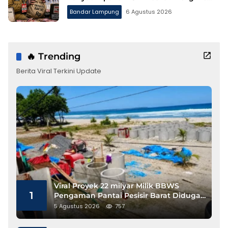
Tanah Suci
Bandar Lampung
6 Agustus 2026
🔥 Trending
Berita Viral Terkini Update
Viral Proyek 22 milyar Milik BBWS
1
Pengaman Pantai Pesisir Barat Diduga
Gunakan Besi Banci
5 Agustus 2026
757