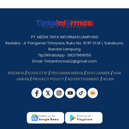
PT. MEDIA TINTA INFORMASI LAMPUNG
Redaksi : Jl. Pangeran Tirtayasa, Ruko No. 51 RT 01 LK I, Sukabumi,
Bandar Lampung
Tlp/WhatsApp : 082179616150
Email: Tintainformasi2@gmail.com
REDAKSI
/
KODE ETIK
/
PEDOMAN MEDIA
/
DISCLAIMER
/
HAK
JAWAB
/
PRIVACY POLICY
/
ADVERTISEMENT
/
IKLAN
Follow us on
Find us on
Google News
Playstore