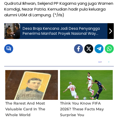
Qudrotul Ikhwan, Sekjend PP Kagama yang juga Wamen
Komdigi, Nezar Patria. Kemudian hadir pula keluarga
alumni UGM di Lampung. (*/rls)
Desa Braja Kencana Jadi Desa Penyangga
Penerima Manfaat Proyek Nasional Way
Kambas