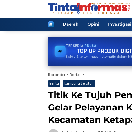
Langsung
ke
konten
Home
Daerah
Opini
Investigasi
TERSEDIA
GAS
TOP UP PRODUK DIGI
Saldo & token masuk otomatis dalam hi
Beranda
Berita
Berita
Lampung Selatan
Titik Ke Tujuh P
Gelar Pelayanan K
Kecamatan Ketap