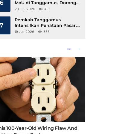
6
MoU di Tanggamus, Dorong
Ekonomi Hijau Berbasis Kopi
23 Juli 2026
413
dan Perdagangan Karbon
Pemkab Tanggamus
7
Intensifkan Penataan Pasar,
Pedagang Diajak Tempati
19 Juli 2026
355
Pasar Modern Talang Padang