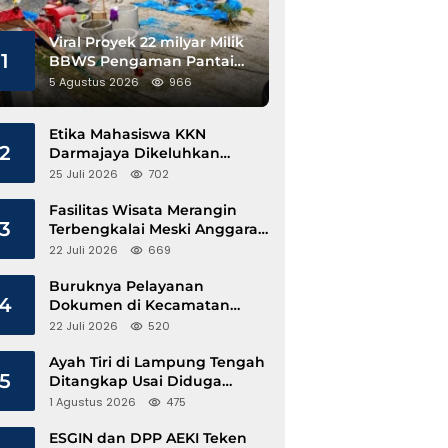
Viral Proyek 22 milyar Milik
1
BBWS Pengaman Pantai
Pesisir Barat Diduga
5 Agustus 2026
966
Gunakan Besi Banci
Etika Mahasiswa KKN
2
Darmajaya Dikeluhkan
Kepala Pekon Sinar Jawa
25 Juli 2026
702
Fasilitas Wisata Merangin
3
Terbengkalai Meski Anggaran
Perawatan Terus Mengalir
22 Juli 2026
669
Buruknya Pelayanan
4
Dokumen di Kecamatan
Pangkalan Susu, Kinerja
22 Juli 2026
520
Disdukcapil Langkat Disorot
Ayah Tiri di Lampung Tengah
5
Ditangkap Usai Diduga
Hamili Anak di Bawah Umur
1 Agustus 2026
475
ESGIN dan DPP AEKI Teken