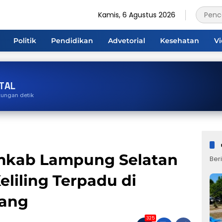
Kamis, 6 Agustus 2026
Politik
Pendidikan
Advetorial
Kesehatan
V
TAL
tungan detik
emkab Lampung Selatan
Beri
eliling Terpadu di
ang
325