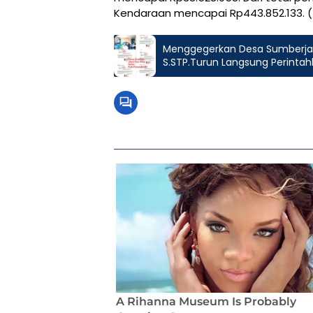
Kendaraan mencapai Rp443.852.133. (
Menggegerkan Desa Sumberjaya:
S.STP.Turun Langsung Perintahk
Utama