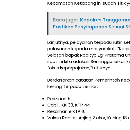
Kecamatan Ketapang ini sudah Titik yan
Baca juga:
Kapolres Tanggamus 
Pastikan Penyimpanan Sesuai S
Lanjutnya, pelayanan terpadu rutin 
pelayanan kepada masyarakat. “Kegi
Selatan bapak Radityo Egi Pratama un
saat ini kita adakan Seminggu sekali k
fokus keperpajakan,”tuturnya.
Berdasarkan catatan Pemerintah Ke
Keliling Terpadu terinci :
Perizinan 5
Capil , KK 33, KTP 44
Rekaman e’KTP 16
Vaksin Rabies, Anjing 2 ekor, Kucing 18 