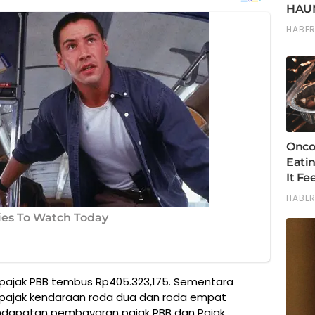
pajak PBB tembus Rp405.323,175. Sementara
pajak kendaraan roda dua dan roda empat
endapatan pembayaran pajak PBB dan Pajak