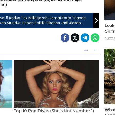
 RS)
 5 Kadus Tak Miliki Ijazah,Camat Data Trianda,
an Mundur, Beban Politik Pilkades Jadi Alasan