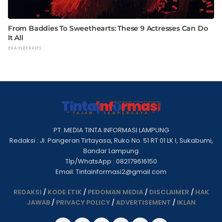
PT. MEDIA TINTA INFORMASI LAMPUNG
Redaksi : Jl. Pangeran Tirtayasa, Ruko No. 51 RT 01 LK I, Sukabumi,
Bandar Lampung
Tlp/WhatsApp : 082179616150
Email: Tintainformasi2@gmail.com
REDAKSI
/
KODE ETIK
/
PEDOMAN MEDIA
/
DISCLAIMER
/
HAK
JAWAB
/
PRIVACY POLICY
/
ADVERTISEMENT
/
IKLAN