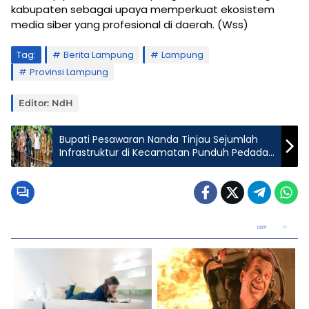
kabupaten sebagai upaya memperkuat ekosistem
media siber yang profesional di daerah. (Wss)
Tag:
Berita Lampung
Lampung
Provinsi Lampung
Editor: NdH
Bupati Pesawaran Nanda Tinjau Sejumlah
Infrastruktur di Kecamatan Punduh Pedada
dan Marga Punduh