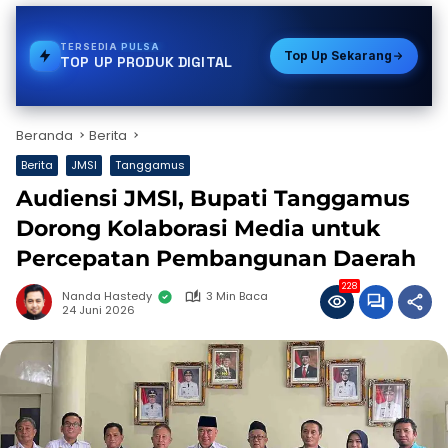
TERSEDIA
PAKET DATA
Top Up Sekarang
TOP UP PRODUK DIGITAL
Beranda
Berita
Berita
JMSI
Tanggamus
Audiensi JMSI, Bupati Tanggamus
Dorong Kolaborasi Media untuk
Percepatan Pembangunan Daerah
228
Nanda Hastedy
3 Min Baca
24 Juni 2026