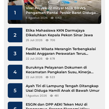
Viral Proyek 22 milyar Milik BBWS
1
Pengaman Pantai Pesisir Barat Diduga
Gunakan Besi Banci
5 Agustus 2026
1063
Etika Mahasiswa KKN Darmajaya
2
Dikeluhkan Kepala Pekon Sinar Jawa
25 Juli 2026
706
Fasilitas Wisata Merangin Terbengkalai
3
Meski Anggaran Perawatan Terus
Mengalir
22 Juli 2026
678
Buruknya Pelayanan Dokumen di
4
Kecamatan Pangkalan Susu, Kinerja
Disdukcapil Langkat Disorot
22 Juli 2026
523
Ayah Tiri di Lampung Tengah Ditangkap
5
Usai Diduga Hamili Anak di Bawah Umur
1 Agustus 2026
481
ESGIN dan DPP AEKI Teken MoU di
6
Tanggamus, Dorong Ekonomi Hijau