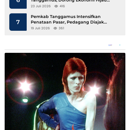
Berbasis Kopi dan Perdagangan Karbon
23 Juli 2026
416
Pemkab Tanggamus Intensifkan
7
Penataan Pasar, Pedagang Diajak
Tempati Pasar Modern Talang Padang
19 Juli 2026
361