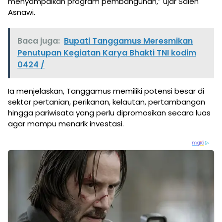
menyampaikan program pembangunan,” ujar Saleh
Asnawi.
Baca juga:
Bupati Tanggamus Meresmikan
Penutupan Kegiatan Karya Bhakti TNI kodim
0424 /
Ia menjelaskan, Tanggamus memiliki potensi besar di
sektor pertanian, perikanan, kelautan, pertambangan
hingga pariwisata yang perlu dipromosikan secara luas
agar mampu menarik investasi.