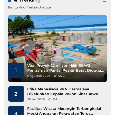
🔥 Trending
Berita Viral Terkini Update
Viral Proyek 22 milyar Milik BBWS
1
Pengaman Pantai Pesisir Barat Diduga
Gunakan Besi Banci
5 Agustus 2026
1220
Etika Mahasiswa KKN Darmajaya
2
Dikeluhkan Kepala Pekon Sinar Jawa
25 Juli 2026
714
Fasilitas Wisata Merangin Terbengkalai
3
Meski Anggaran Perawatan Terus