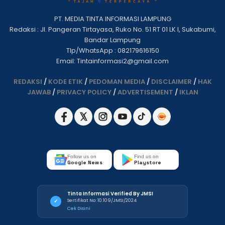
PT. MEDIA TINTA INFORMASI LAMPUNG
Redaksi : Jl. Pangeran Tirtayasa, Ruko No. 51 RT 01 LK I, Sukabumi,
Bandar Lampung
Tlp/WhatsApp : 082179616150
Email: Tintainformasi2@gmail.com
REDAKSI
/
KODE ETIK
/
PEDOMAN MEDIA
/
DISCLAIMER
/
HAK
JAWAB
/
PRIVACY POLICY
/
ADVERTISEMENT
/
IKLAN
Follow us on
Find us on
Google News
Playstore
Tinta Informasi Verified By JMSI
Sertifikat No: 10.109/JMSI/2024
✓
Cek Disini