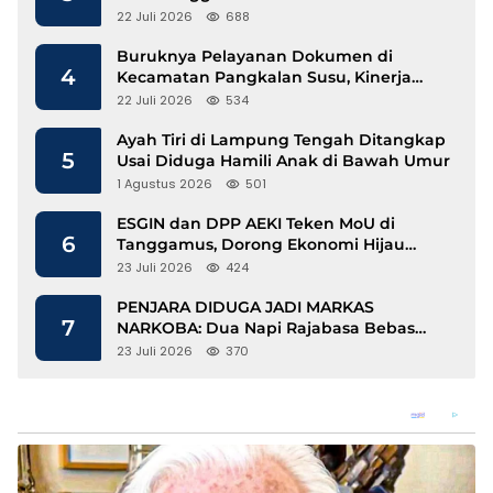
Mengalir
22 Juli 2026
688
Buruknya Pelayanan Dokumen di
4
Kecamatan Pangkalan Susu, Kinerja
Disdukcapil Langkat Disorot
22 Juli 2026
534
Ayah Tiri di Lampung Tengah Ditangkap
5
Usai Diduga Hamili Anak di Bawah Umur
1 Agustus 2026
501
ESGIN dan DPP AEKI Teken MoU di
6
Tanggamus, Dorong Ekonomi Hijau
Berbasis Kopi dan Perdagangan Karbon
23 Juli 2026
424
PENJARA DIDUGA JADI MARKAS
7
NARKOBA: Dua Napi Rajabasa Bebas
Gunakan HP, Muncul Dugaan
23 Juli 2026
370
Keterlibatan Oknum Petugas