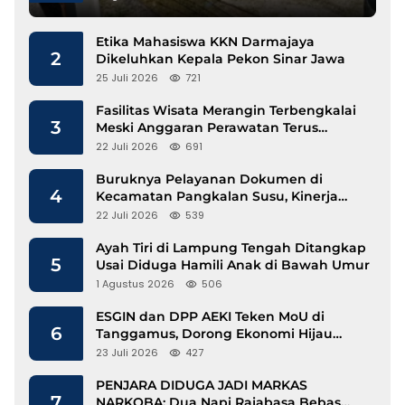
Etika Mahasiswa KKN Darmajaya
2
Dikeluhkan Kepala Pekon Sinar Jawa
25 Juli 2026
721
Fasilitas Wisata Merangin Terbengkalai
3
Meski Anggaran Perawatan Terus
Mengalir
22 Juli 2026
691
Buruknya Pelayanan Dokumen di
4
Kecamatan Pangkalan Susu, Kinerja
Disdukcapil Langkat Disorot
22 Juli 2026
539
Ayah Tiri di Lampung Tengah Ditangkap
5
Usai Diduga Hamili Anak di Bawah Umur
1 Agustus 2026
506
ESGIN dan DPP AEKI Teken MoU di
6
Tanggamus, Dorong Ekonomi Hijau
Berbasis Kopi dan Perdagangan Karbon
23 Juli 2026
427
PENJARA DIDUGA JADI MARKAS
7
NARKOBA: Dua Napi Rajabasa Bebas