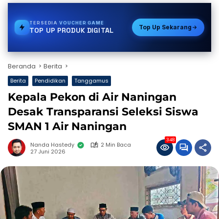
TERSEDIA
GAS
Top Up Sekarang
TOP UP PRODUK DIGITAL
Beranda
Berita
Berita
Pendidikan
Tanggamus
Kepala Pekon di Air Naningan
Desak Transparansi Seleksi Siswa
SMAN 1 Air Naningan
348
Nanda Hastedy
2 Min Baca
27 Juni 2026