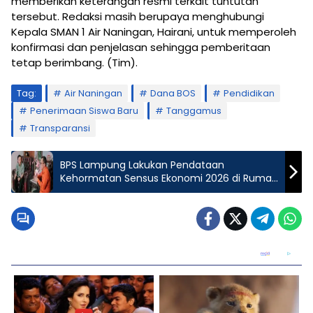
memberikan keterangan resmi terkait tuntutan
tersebut. Redaksi masih berupaya menghubungi
Kepala SMAN 1 Air Naningan, Hairani, untuk memperoleh
konfirmasi dan penjelasan sehingga pemberitaan
tetap berimbang. (Tim).
Tag:
Air Naningan
Dana BOS
Pendidikan
Penerimaan Siswa Baru
Tanggamus
Transparansi
BPS Lampung Lakukan Pendataan
Kehormatan Sensus Ekonomi 2026 di Rumah
Sekdaprov