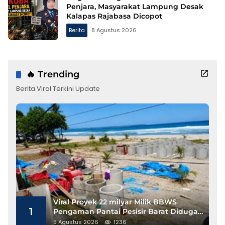
Penjara, Masyarakat Lampung Desak
Kalapas Rajabasa Dicopot
Berita
8 Agustus 2026
🔥 Trending
Berita Viral Terkini Update
Viral Proyek 22 milyar Milik BBWS
1
Pengaman Pantai Pesisir Barat Diduga
Gunakan Besi Banci
5 Agustus 2026
1236