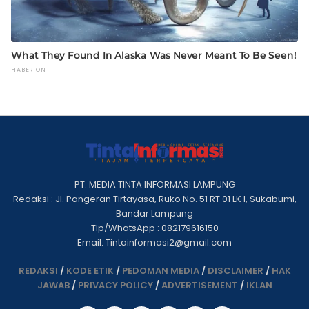
PT. MEDIA TINTA INFORMASI LAMPUNG
Redaksi : Jl. Pangeran Tirtayasa, Ruko No. 51 RT 01 LK I, Sukabumi,
Bandar Lampung
Tlp/WhatsApp : 082179616150
Email: Tintainformasi2@gmail.com
REDAKSI
/
KODE ETIK
/
PEDOMAN MEDIA
/
DISCLAIMER
/
HAK
JAWAB
/
PRIVACY POLICY
/
ADVERTISEMENT
/
IKLAN