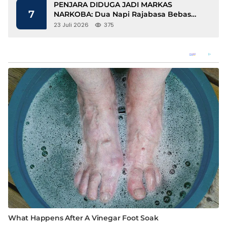
PENJARA DIDUGA JADI MARKAS
7
NARKOBA: Dua Napi Rajabasa Bebas
Gunakan HP, Muncul Dugaan
23 Juli 2026
375
Keterlibatan Oknum Petugas