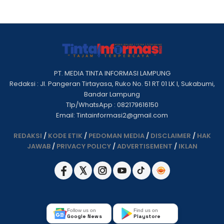
PT. MEDIA TINTA INFORMASI LAMPUNG
Redaksi : Jl. Pangeran Tirtayasa, Ruko No. 51 RT 01 LK I, Sukabumi,
Bandar Lampung
Tlp/WhatsApp : 082179616150
Email: Tintainformasi2@gmail.com
REDAKSI
/
KODE ETIK
/
PEDOMAN MEDIA
/
DISCLAIMER
/
HAK
JAWAB
/
PRIVACY POLICY
/
ADVERTISEMENT
/
IKLAN
Follow us on
Find us on
Google News
Playstore