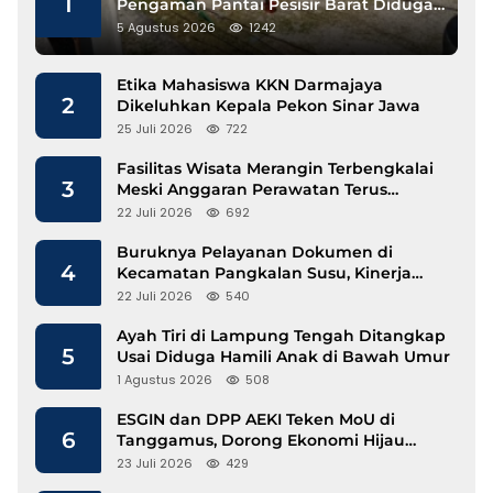
1
Pengaman Pantai Pesisir Barat Diduga
Gunakan Besi Banci
5 Agustus 2026
1242
Etika Mahasiswa KKN Darmajaya
2
Dikeluhkan Kepala Pekon Sinar Jawa
25 Juli 2026
722
Fasilitas Wisata Merangin Terbengkalai
3
Meski Anggaran Perawatan Terus
Mengalir
22 Juli 2026
692
Buruknya Pelayanan Dokumen di
4
Kecamatan Pangkalan Susu, Kinerja
Disdukcapil Langkat Disorot
22 Juli 2026
540
Ayah Tiri di Lampung Tengah Ditangkap
5
Usai Diduga Hamili Anak di Bawah Umur
1 Agustus 2026
508
ESGIN dan DPP AEKI Teken MoU di
6
Tanggamus, Dorong Ekonomi Hijau
Berbasis Kopi dan Perdagangan Karbon
23 Juli 2026
429