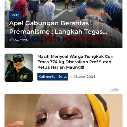
Berita
Apel Gabungan Berantas
Premanisme : Langkah Tegas
Polda Kalbar dalam Menjaga
10 Mei 2025
Keamanan Dan Ketertiban
Masyarakat
Masih Menyoal Warga Tiongkok Curi
Emas 774 Kg Disesalkan Prof Sutan
Ketua Harian Maung!!!
Kalimantan Barat
4 Oktober 2024