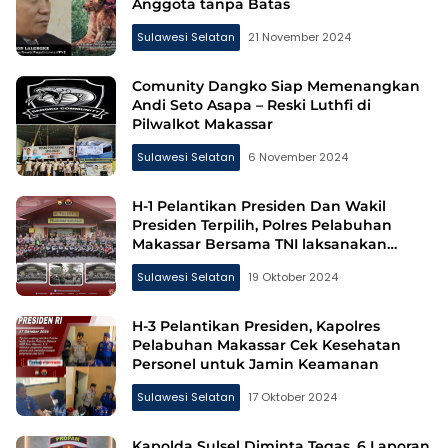
Anggota tanpa Batas
Sulawesi Selatan
21 November 2024
Comunity Dangko Siap Memenangkan
Andi Seto Asapa – Reski Luthfi di
Pilwalkot Makassar
Sulawesi Selatan
6 November 2024
H-1 Pelantikan Presiden Dan Wakil
Presiden Terpilih, Polres Pelabuhan
Makassar Bersama TNI laksanakan
Patroli Skala Besar Untuk Menjamin
Sulawesi Selatan
19 Oktober 2024
Keamanan
H-3 Pelantikan Presiden, Kapolres
Pelabuhan Makassar Cek Kesehatan
Personel untuk Jamin Keamanan
Sulawesi Selatan
17 Oktober 2024
Kapolda Sulsel Diminta Tegas, 6 Laporan