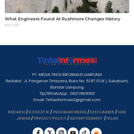
PT. MEDIA TINTA INFORMASI LAMPUNG
Redaksi : Jl. Pangeran Tirtayasa, Ruko No. 51 RT 01 LK I, Sukabumi,
Bandar Lampung
Tlp/WhatsApp : 082179616150
Email: Tintainformasi2@gmail.com
REDAKSI
/
KODE ETIK
/
PEDOMAN MEDIA
/
DISCLAIMER
/
HAK
JAWAB
/
PRIVACY POLICY
/
ADVERTISEMENT
/
IKLAN