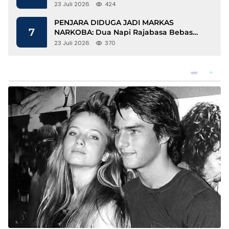
Berbasis Kopi dan Perdagangan Karbon
23 Juli 2026
424
PENJARA DIDUGA JADI MARKAS
7
NARKOBA: Dua Napi Rajabasa Bebas
Gunakan HP, Muncul Dugaan
23 Juli 2026
370
Keterlibatan Oknum Petugas