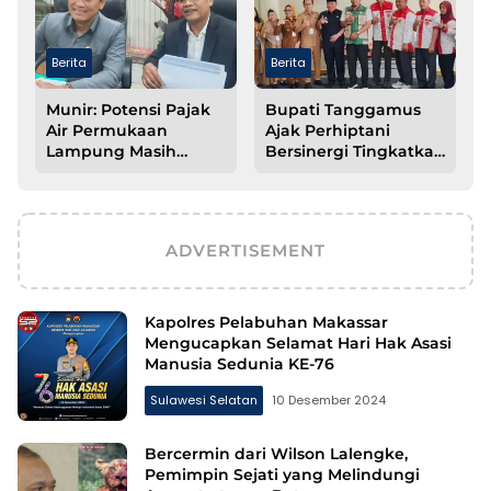
Berita
Berita
Munir: Potensi Pajak
Bupati Tanggamus
Air Permukaan
Ajak Perhiptani
Lampung Masih
Bersinergi Tingkatkan
Besar, Optimalisasi
Produktivitas
PAD Kunci
Pertanian
Percepatan
Pembangunan
ADVERTISEMENT
Kapolres Pelabuhan Makassar
Mengucapkan Selamat Hari Hak Asasi
Manusia Sedunia KE-76
Sulawesi Selatan
10 Desember 2024
Bercermin dari Wilson Lalengke,
Pemimpin Sejati yang Melindungi