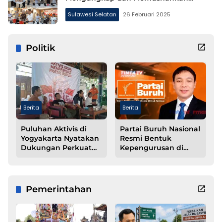
Narkotika Jenis Sabu, Seberat 1,4 Kg
Sulawesi Selatan
26 Februari 2025
Politik
Berita
Berita
Puluhan Aktivis di
Partai Buruh Nasional
Yogyakarta Nyatakan
Resmi Bentuk
Dukungan Perkuat
Kepengurusan di
Struktur Partai Buruh
Kabupaten
Pesawaran
Pemerintahan