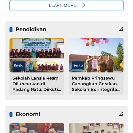
Pendidikan
Berita
Berita
Sekolah Lansia Resmi
Pemkab Pringsewu
Diluncurkan di
Canangkan Gerakan
Padang Ratu, Diikuti
Sekolah Berintegritas
Peserta dari 15
Bebas KKN
Kampung
Ekonomi