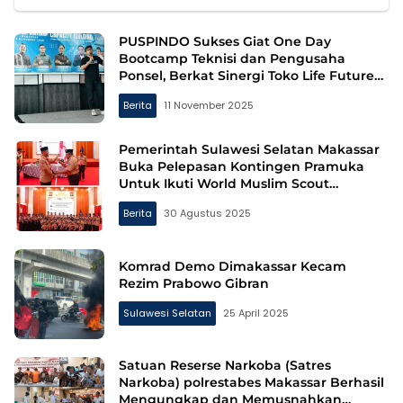
PUSPINDO Sukses Giat One Day
Bootcamp Teknisi dan Pengusaha
Ponsel, Berkat Sinergi Toko Life Future
Makassar dan Toko Planet 88 Gowa
Berita
11 November 2025
Pemerintah Sulawesi Selatan Makassar
Buka Pelepasan Kontingen Pramuka
Untuk Ikuti World Muslim Scout
Jamboree 2025
Berita
30 Agustus 2025
Komrad Demo Dimakassar Kecam
Rezim Prabowo Gibran
Sulawesi Selatan
25 April 2025
Satuan Reserse Narkoba (Satres
Narkoba) polrestabes Makassar Berhasil
Mengungkap dan Memusnahkan