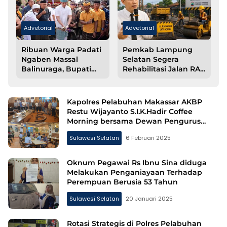
Advetorial
Advetorial
Ribuan Warga Padati
Pemkab Lampung
i
Ngaben Massal
Selatan Segera
Balinuraga, Bupati
Rehabilitasi Jalan RA
Egi Tegaskan
Basyid Jati Agung
Komitmen Lestarikan
Warisan Budaya
Kapolres Pelabuhan Makassar AKBP
Restu Wijayanto S.I.K.Hadir Coffee
Morning bersama Dewan Pengurus
Cabang Indonesian
Sulawesi Selatan
6 Februari 2025
Oknum Pegawai Rs Ibnu Sina diduga
Melakukan Penganiayaan Terhadap
Perempuan Berusia 53 Tahun
Sulawesi Selatan
20 Januari 2025
Rotasi Strategis di Polres Pelabuhan