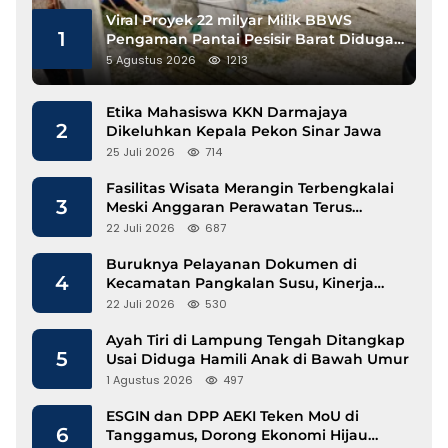
Viral Proyek 22 milyar Milik BBWS
1
Pengaman Pantai Pesisir Barat Diduga
Gunakan Besi Banci
5 Agustus 2026
1213
Etika Mahasiswa KKN Darmajaya
2
Dikeluhkan Kepala Pekon Sinar Jawa
25 Juli 2026
714
Fasilitas Wisata Merangin Terbengkalai
3
Meski Anggaran Perawatan Terus
Mengalir
22 Juli 2026
687
Buruknya Pelayanan Dokumen di
4
Kecamatan Pangkalan Susu, Kinerja
Disdukcapil Langkat Disorot
22 Juli 2026
530
Ayah Tiri di Lampung Tengah Ditangkap
5
Usai Diduga Hamili Anak di Bawah Umur
1 Agustus 2026
497
ESGIN dan DPP AEKI Teken MoU di
6
Tanggamus, Dorong Ekonomi Hijau